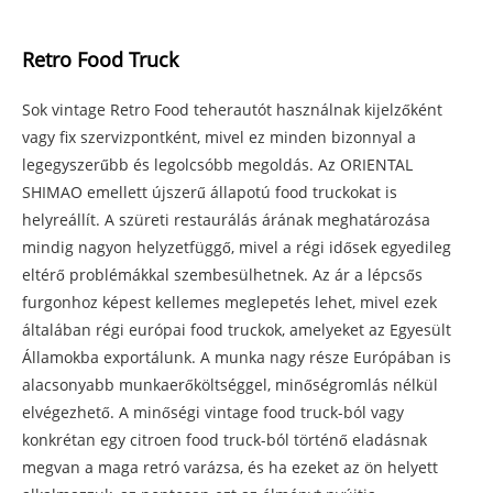
Retro Food Truck
Sok vintage Retro Food teherautót használnak kijelzőként
vagy fix szervizpontként, mivel ez minden bizonnyal a
legegyszerűbb és legolcsóbb megoldás. Az ORIENTAL
SHIMAO emellett újszerű állapotú food truckokat is
helyreállít. A szüreti restaurálás árának meghatározása
mindig nagyon helyzetfüggő, mivel a régi idősek egyedileg
eltérő problémákkal szembesülhetnek. Az ár a lépcsős
furgonhoz képest kellemes meglepetés lehet, mivel ezek
általában régi európai food truckok, amelyeket az Egyesült
Államokba exportálunk. A munka nagy része Európában is
alacsonyabb munkaerőköltséggel, minőségromlás nélkül
elvégezhető. A minőségi vintage food truck-ból vagy
konkrétan egy citroen food truck-ból történő eladásnak
megvan a maga retró varázsa, és ha ezeket az ön helyett