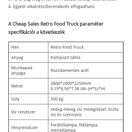
4. Egyedi alkatrész/berendezés elfogadható.
A Cheap Sales Retro Food Truck paraméter
specifikációi a következők
Név
Retro Food Truck
Anyag
Kompozit tábla
Munkapad
Rozsdamentes acél
anyaga
2800*2000*2250mm
Méret
9,19*6,56*7,38 láb (H*Sz*H)
Súly
500 kg
Hideg-meleg víz melegítővel, tiszta
Víz rendszer
víz és szennyvíz
Fordítólámpa, féklámpa,
Fényrendszer
menetlámpa