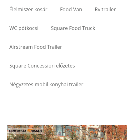
Élelmiszer kosár
Food Van
Rv trailer
WC pótkocsi
Square Food Truck
Airstream Food Trailer
Square Concession előzetes
Négyzetes mobil konyhai trailer