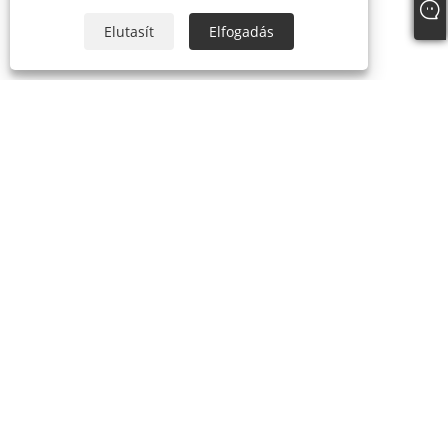
Elutasít
Elfogadás
+86-18306483516
jack@qdshimaogroup.com
Copyright © 2023 Qingdao Oriental Shimao Import and Export Co.,
Ltd. - Food Truck, Food Trailer, Food Cart - Minden jog fenntartva.