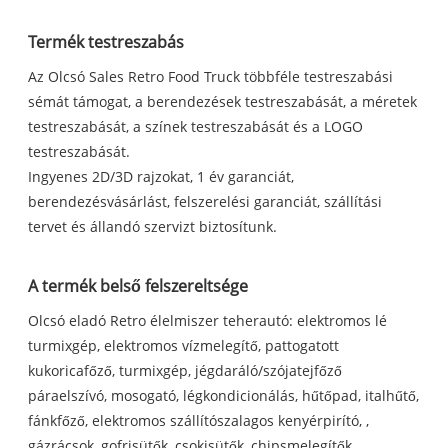
Termék testreszabás
Az Olcsó Sales Retro Food Truck többféle testreszabási
sémát támogat, a berendezések testreszabását, a méretek
testreszabását, a színek testreszabását és a LOGO
testreszabását.
Ingyenes 2D/3D rajzokat, 1 év garanciát,
berendezésvásárlást, felszerelési garanciát, szállítási
tervet és állandó szervizt biztosítunk.
A termék belső felszereltsége
Olcsó eladó Retro élelmiszer teherautó: elektromos lé
turmixgép, elektromos vízmelegítő, pattogatott
kukoricafőző, turmixgép, jégdaráló/szójatejfőző
páraelszívó, mosogató, légkondicionálás, hűtőpad, italhűtő,
fánkfőző, elektromos szállítószalagos kenyérpirító, ,
gázrácsok, gofrisütők, csokisütők, chipsmelegítők,