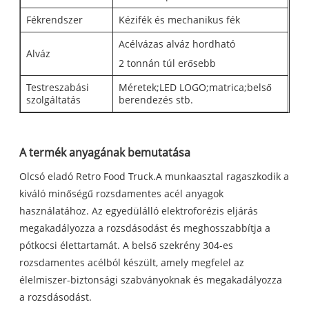
Fékrendszer
Kézifék és mechanikus fék
Acélvázas alváz hordható
Alváz
2 tonnán túl erősebb
Testreszabási
Méretek;LED LOGO;matrica;belső
szolgáltatás
berendezés stb.
A termék anyagának bemutatása
Olcsó eladó Retro Food Truck.A munkaasztal ragaszkodik a
kiváló minőségű rozsdamentes acél anyagok
használatához. Az egyedülálló elektroforézis eljárás
megakadályozza a rozsdásodást és meghosszabbítja a
pótkocsi élettartamát. A belső szekrény 304-es
rozsdamentes acélból készült, amely megfelel az
élelmiszer-biztonsági szabványoknak és megakadályozza
a rozsdásodást.