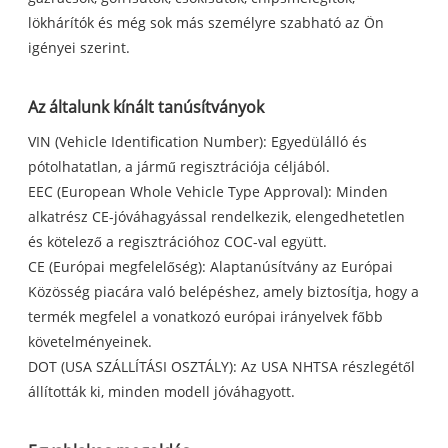
lökhárítók és még sok más személyre szabható az Ön
igényei szerint.
Az általunk kínált tanúsítványok
VIN (Vehicle Identification Number): Egyedülálló és
pótolhatatlan, a jármű regisztrációja céljából.
EEC (European Whole Vehicle Type Approval): Minden
alkatrész CE-jóváhagyással rendelkezik, elengedhetetlen
és kötelező a regisztrációhoz COC-val együtt.
CE (Európai megfelelőség): Alaptanúsítvány az Európai
Közösség piacára való belépéshez, amely biztosítja, hogy a
termék megfelel a vonatkozó európai irányelvek főbb
követelményeinek.
DOT (USA SZÁLLÍTÁSI OSZTÁLY): Az USA NHTSA részlegétől
állították ki, minden modell jóváhagyott.