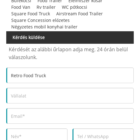
Büfékocsi
Food Trailer
Élelmiszer kosár
Food Van
Rv trailer
WC pótkocsi
Square Food Truck
Airstream Food Trailer
Square Concession előzetes
Négyzetes mobil konyhai trailer
Kérdés küldése
Kérdését az alábbi űrlapon adja meg. 24 órán belül
válaszolunk.