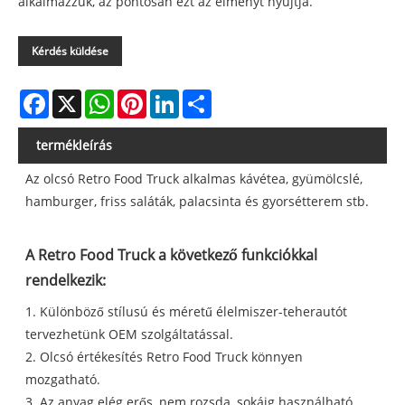
alkalmazzuk, az pontosan ezt az élményt nyújtja.
Kérdés küldése
Facebook
X
WhatsApp
Pinterest
LinkedIn
Share
termékleírás
Az olcsó Retro Food Truck alkalmas kávétea, gyümölcslé,
hamburger, friss saláták, palacsinta és gyorsétterem stb.
A Retro Food Truck a következő funkciókkal
rendelkezik:
1. Különböző stílusú és méretű élelmiszer-teherautót
tervezhetünk OEM szolgáltatással.
2. Olcsó értékesítés Retro Food Truck könnyen
mozgatható.
3. Az anyag elég erős, nem rozsda, sokáig használható.