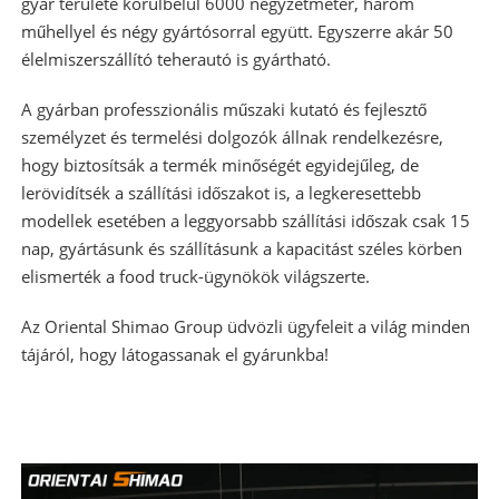
gyár területe körülbelül 6000 négyzetméter, három
műhellyel és négy gyártósorral együtt. Egyszerre akár 50
élelmiszerszállító teherautó is gyártható.
A gyárban professzionális műszaki kutató és fejlesztő
személyzet és termelési dolgozók állnak rendelkezésre,
hogy biztosítsák a termék minőségét egyidejűleg, de
lerövidítsék a szállítási időszakot is, a legkeresettebb
modellek esetében a leggyorsabb szállítási időszak csak 15
nap, gyártásunk és szállításunk a kapacitást széles körben
elismerték a food truck-ügynökök világszerte.
Az Oriental Shimao Group üdvözli ügyfeleit a világ minden
tájáról, hogy látogassanak el gyárunkba!