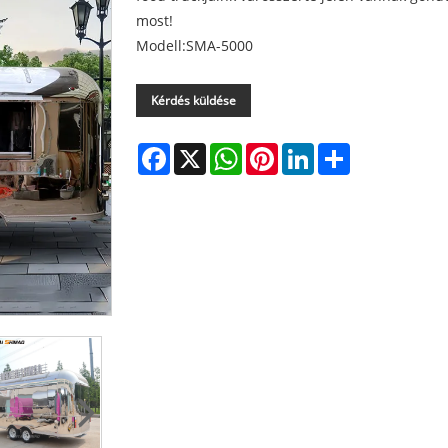
most!
Modell:SMA-5000
Kérdés küldése
Facebook
X
WhatsApp
Pinterest
LinkedIn
Share