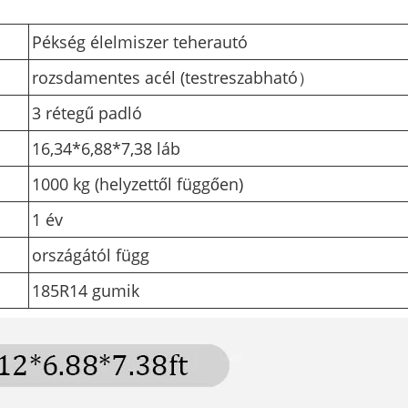
Pékség élelmiszer teherautó
rozsdamentes acél (
testreszabható
）
3 rétegű padló
16,34*6,88*7,38 láb
1000 kg (helyzettől függően)
1 év
országától függ
185R14 gumik