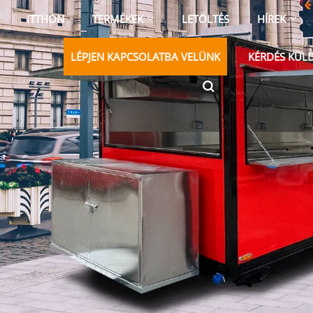
ITTHON
TERMÉKEK
LETÖLTÉS
HÍREK
LÉPJEN KAPCSOLATBA VELÜNK
KÉRDÉS KÜL