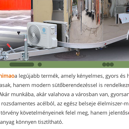
Shimao
a legújabb termék, amely kényelmes, gyors és h
sak, hanem modern sütőberendezéssel is rendelkeznek
. Akár munkába, akár valahova a városban van, gyorsa
s rozsdamentes acélból, az egész belseje élelmiszer-
 törvény követelményeinek felel meg, hanem jelentős
anyag könnyen tisztítható.