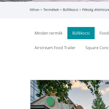
itthon
>
Termékek
>
Büfékocsi
> Pékség élelmisz
Minden termék
Büfékocsi
Food 
Airstream Food Trailer
Square Conce