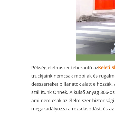
Pékség élelmiszer teherautó az
Keleti 
truckjaink nemcsak mobilak és rugalma
desszerteket pillanatok alatt elhozzák
szállítunk Önnek. A külső anyag 306-o
ami nem csak az élelmiszer-biztonsági
megakadályozza a rozsdásodást, és az 