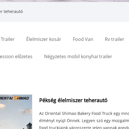
er teherautó
Trailer
Élelmiszer kosár
Food Van
Rv trailer
ssion előzetes
Négyzetes mobil konyhai trailer
Pékség élelmiszer teherautó
Az Oriental Shimao Bakery Food Truck egy inno
élményt nyújt Önnek. Legyen szó egy mozgalma
food truckjaink városszerte jelen vannak gondo