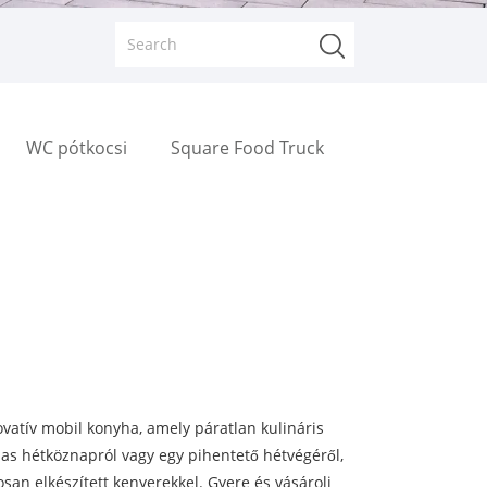
WC pótkocsi
Square Food Truck
vatív mobil konyha, amely páratlan kulináris
s hétköznapról vagy egy pihentető hétvégéről,
san elkészített kenyerekkel. Gyere és vásárolj