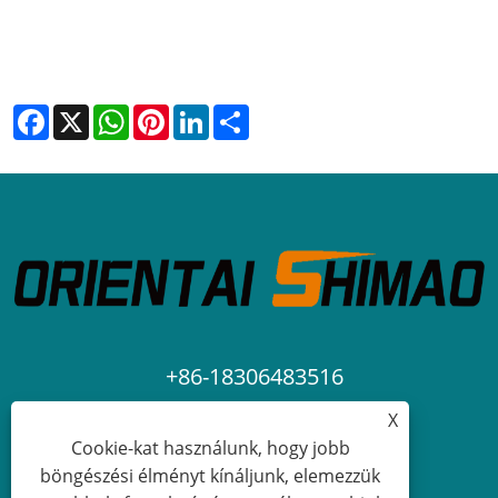
Facebook
X
WhatsApp
Pinterest
LinkedIn
Share
+86-18306483516
X
jack@qdshimaogroup.com
Cookie-kat használunk, hogy jobb
böngészési élményt kínáljunk, elemezzük