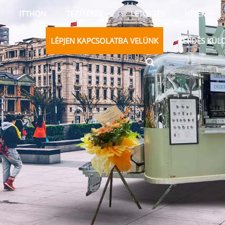
ITTHON
TERMÉKEK
LETÖLTÉS
HÍREK
LÉPJEN KAPCSOLATBA VELÜNK
KÉRDÉS KÜL