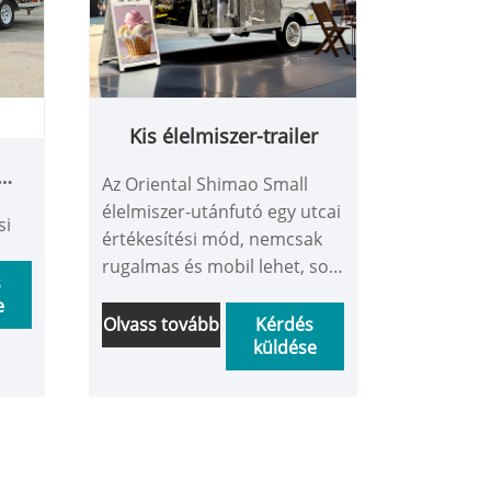
Kis élelmiszer-trailer
Az Oriental Shimao Small
élelmiszer-utánfutó egy utcai
si
értékesítési mód, nemcsak
rugalmas és mobil lehet, sok
s
helyen alkalmazható, és
e
sokféle harapnivalót és italt
Olvass tovább
Kérdés
küldése
is kínál, most nagyon
népszerű, szívesen látjuk a
testreszabásban az Ön Small
Food Trailer-jéből!