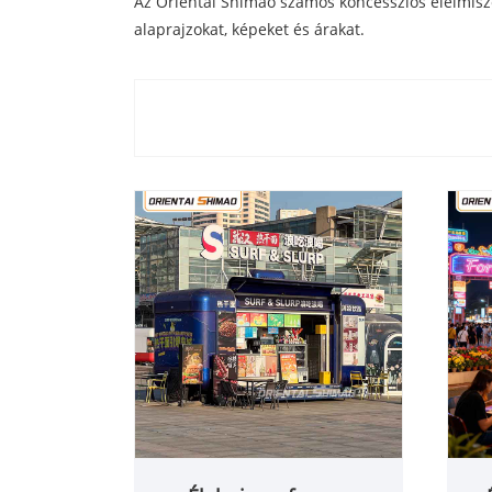
Az Oriental Shimao számos koncessziós élelmisze
alaprajzokat, képeket és árakat.