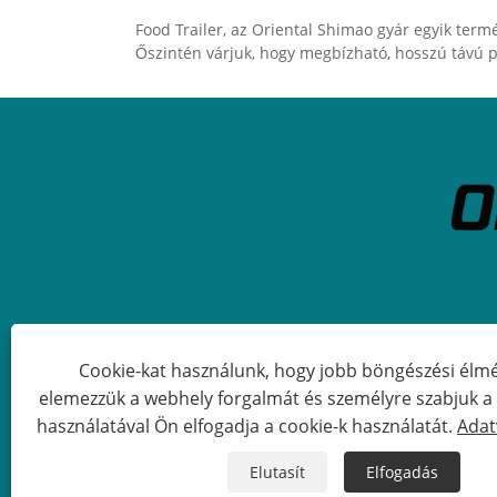
Food Trailer, az Oriental Shimao gyár egyik termé
Őszintén várjuk, hogy megbízható, hosszú távú 
Cookie-kat használunk, hogy jobb böngészési élmé
elemezzük a webhely forgalmát és személyre szabjuk a t
Copyright © 2023 Qingdao Orienta
használatával Ön elfogadja a cookie-k használatát.
Adat
Elutasít
Elfogadás