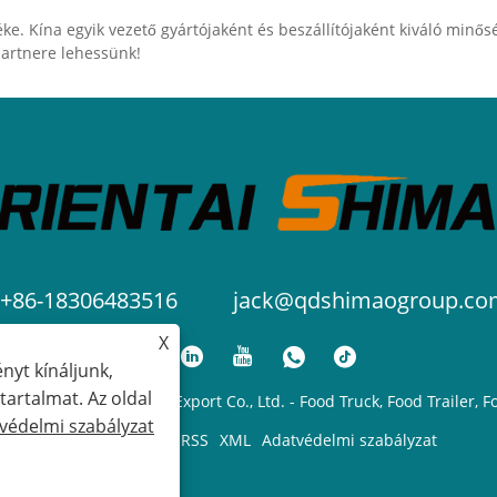
ke. Kína egyik vezető gyártójaként és beszállítójaként kiváló minősé
partnere lehessünk!
+86-18306483516
jack@qdshimaogroup.co
X
nyt kínáljunk,
artalmat. Az oldal
l Shimao Import and Export Co., Ltd. - Food Truck, Food Trailer, F
védelmi szabályzat
Links
Sitemap
RSS
XML
Adatvédelmi szabályzat