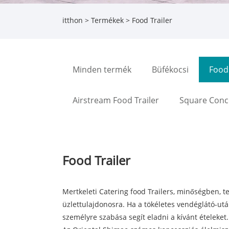
itthon
>
Termékek
> Food Trailer
Minden termék
Büfékocsi
Food 
Airstream Food Trailer
Square Conce
Food Trailer
Mert
keleti
Catering food Trailers, minőségben, te
üzlettulajdonosra. Ha a tökéletes vendéglátó-után
személyre szabása segít eladni a kívánt ételeket. 