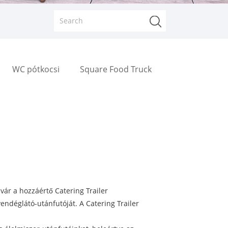
WC pótkocsi
Square Food Truck
vár a hozzáértő Catering Trailer
vendéglátó-utánfutóját. A Catering Trailer