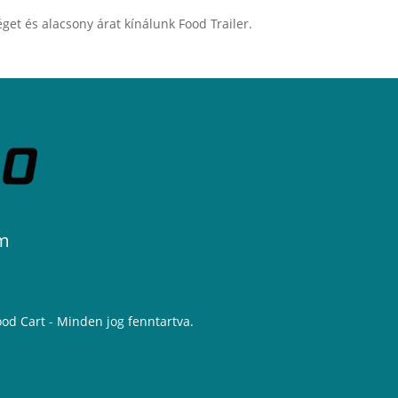
get és alacsony árat kínálunk Food Trailer.
m
ood Cart - Minden jog fenntartva.