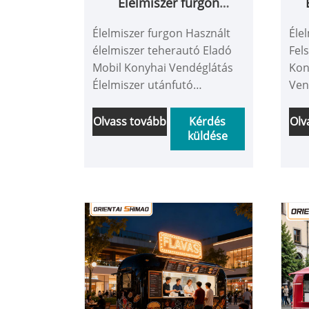
Élelmiszer furgon
Használt élelmiszer
Fe
Élelmiszer furgon Használt
Éle
teherautó Eladó Mobil
élelmiszer teherautó Eladó
Fel
Konyhai Vendéglátás
Mobil Konyhai Vendéglátás
Kon
Élelmiszer utánfutó
Élelmiszer utánfutó
Élelmiszer teherautó
Ven
Élelmiszer teherautó
Utá
teh
Olvass tovább
Kérdés
Olv
küldése