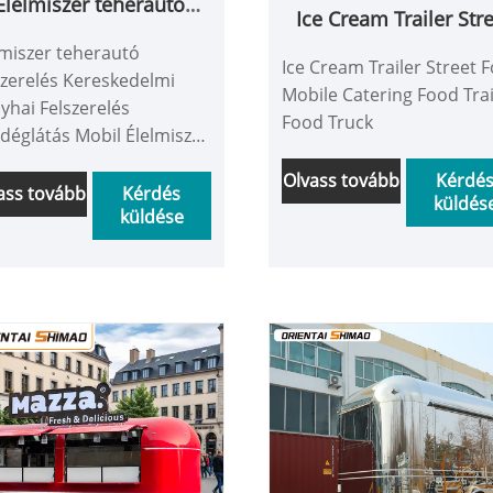
Élelmiszer teherautó
Ice Cream Trailer Str
lszerelés Kereskedelmi
Food Mobile Caterin
lmiszer teherautó
Konyhai Felszerelés
Ice Cream Trailer Street 
Food Trailer Food Tru
szerelés Kereskedelmi
Vendéglátás Mobil
Mobile Catering Food Trai
yhai Felszerelés
Élelmiszer Utánfutó
Food Truck
déglátás Mobil Élelmiszer
Élelmiszer teherautó
nfutó Élelmiszer
Olvass tovább
Kérdé
erautó
ass tovább
Kérdés
küldés
küldése