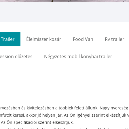
Trailer
Élelmiszer kosár
Food Van
Rv trailer
ssion előzetes
Négyzetes mobil konyhai trailer
rvezésben és kivitelezésben a többiek felett állunk. Nagy nyereség 
futót keresi, akkor jó helyen jár. Az Ön igényei szerint elkészítjük 
Az Ön specifikációi szerint elkészítjük.