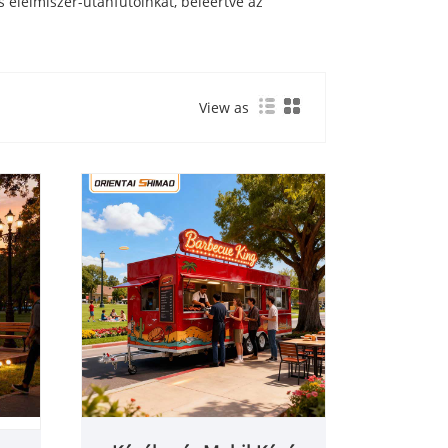
 élelmiszer-utánfutóinkat, beleértve az
View as