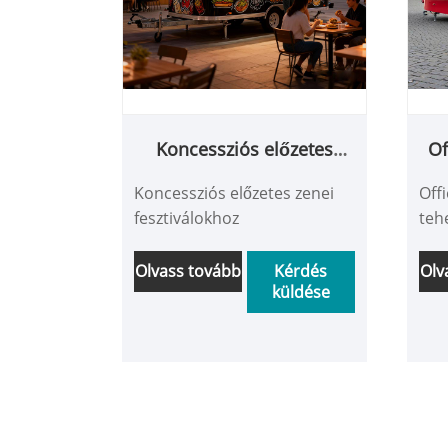
Koncessziós előzetes
Of
zenei fesztiválokhoz
Koncessziós előzetes zenei
Off
fesztiválokhoz
teh
Olvass tovább
Kérdés
Olv
küldése