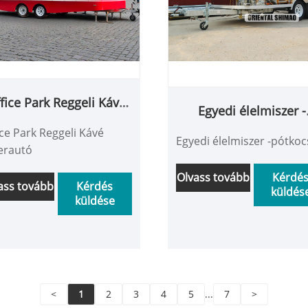
fice Park Reggeli Kávé
Egyedi élelmiszer -
teherautó
pótkocsi
ice Park Reggeli Kávé
Egyedi élelmiszer -pótkoc
erautó
Olvass tovább
Kérdé
ass tovább
Kérdés
küldés
küldése
<
1
2
3
4
5
...
7
>