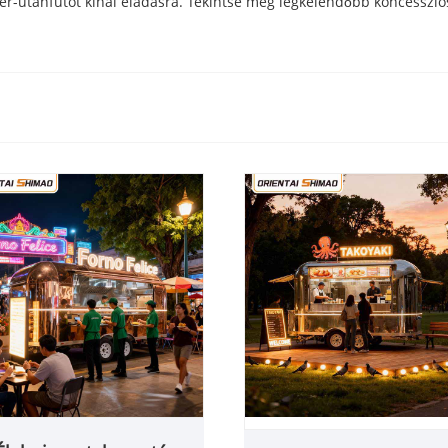
r-utánfutót kínál eladásra. Tekintse meg legkelendőbb koncessziós