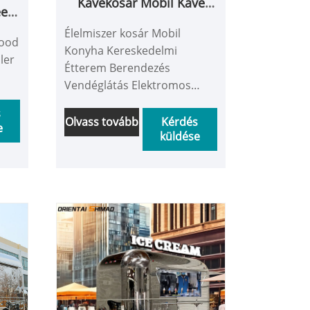
Kávékosár Mobil Kávé
eet
utánfutó Zárt elektromos
g
Élelmiszer kosár Mobil
kocsi Étterem
Food
ck
Konyha Kereskedelmi
Vendéglátás Élelmiszer
ler
Étterem Berendezés
utánfutó Üzleti Élelmiszer
Vendéglátás Elektromos
teherautó
Élelmiszer Utánfutó Utcai
s
használat Élelmiszer-
Olvass tovább
Kérdés
e
küldése
teherautó