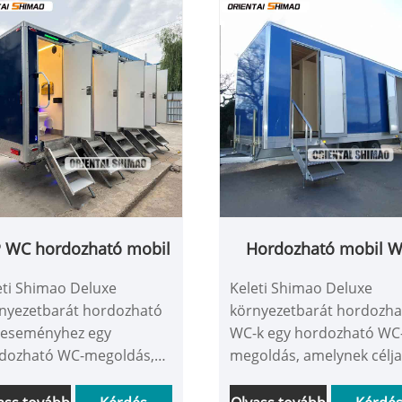
P WC hordozható mobil
Hordozható mobil 
eti Shimao Deluxe
Keleti Shimao Deluxe
nyezetbarát hordozható
környezetbarát hordozha
eseményhez egy
WC-k egy hordozható WC
dozható WC-megoldás,
megoldás, amelynek célja
lynek célja a
csúcskategóriás igények
cskategóriás igények
kielégítése minden típus