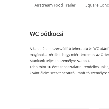
Airstream Food Trailer
Square Conce
WC pótkocsi
A keleti élelmiszerszállító teherautó és WC utánf
magának a kérdést, hogy miért érdemes az Orient
Munkánk teljesen személyre szabott.
Több mint 10 éves tapasztalattal rendelkezünk e
kívánt élelmiszer-teherautó utánfutó személyre 