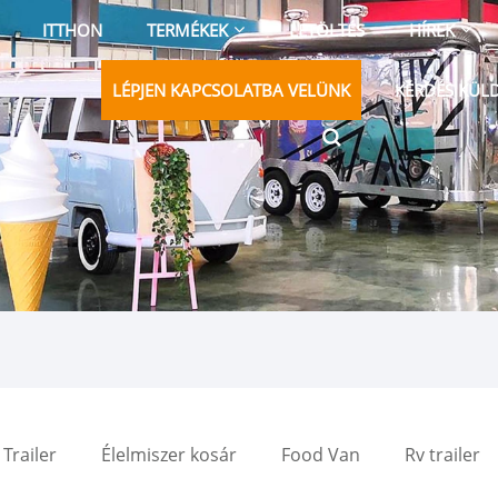
ITTHON
TERMÉKEK
LETÖLTÉS
HÍREK
LÉPJEN KAPCSOLATBA VELÜNK
KÉRDÉS KÜL
Trailer
Élelmiszer kosár
Food Van
Rv trailer