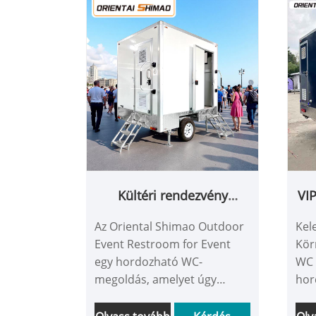
Kültéri rendezvény
VI
mellékhelyiség
Az Oriental Shimao Outdoor
Kel
Event Restroom for Event
Kör
egy hordozható WC-
WC 
megoldás, amelyet úgy
hor
terveztek, hogy megfeleljen a
ame
csúcskategóriás igényeknek
csú