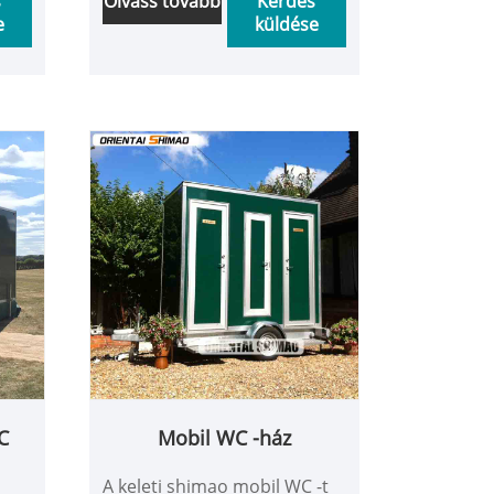
s
Olvass tovább
Kérdés
e
küldése
csúcskategóriás igényeknek
minden típusú nagyszabású
rendezvényen,
i
építkezéseken, szabadtéri
táborokban és vészhelyzeti
mentési helyszíneken.
C
Mobil WC -ház
e
A keleti shimao mobil WC -t