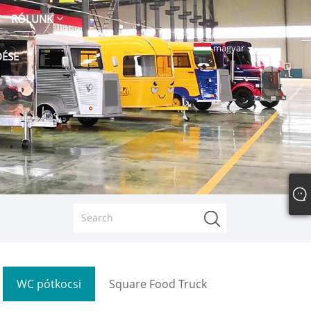
RÓLUNK
magyar
DÉSE
WC pótkocsi
Square Food Truck