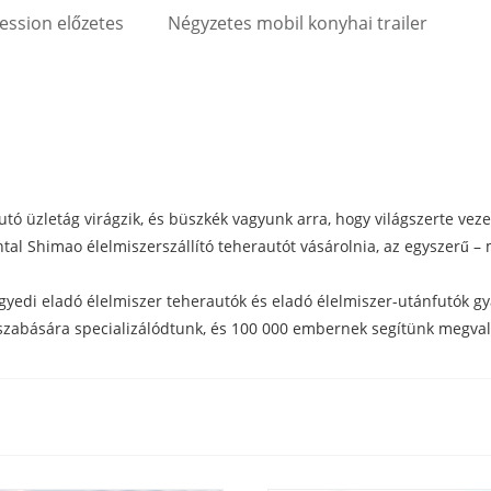
ssion előzetes
Négyzetes mobil konyhai trailer
utó üzletág virágzik, és büszkék vagyunk arra, hogy világszerte veze
al Shimao élelmiszerszállító teherautót vásárolnia, az egyszerű –
gyedi eladó élelmiszer teherautók és eladó élelmiszer-utánfutók g
szabására specializálódtunk, és 100 000 embernek segítünk megvalós