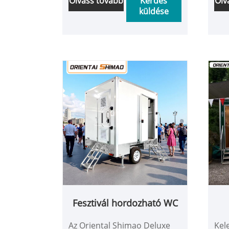
Olvass tovább
Kérdés
Olv
küldése
minden típusú nagyszabású
kie
rendezvényen,
nag
építkezéseken, szabadtéri
ren
táborokban és vészhelyzeti
épí
mentési helyszíneken.
táb
men
Fesztivál hordozható WC
Az Oriental Shimao Deluxe
Kel