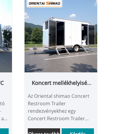
WC
Koncert mellékhelyiség
előzetese
Az Oriental shimao Concert
tó
Restroom Trailer
-
rendezvényekhez egy
 a
Concert Restroom Trailer
megoldás, amelyet úgy
ú
terveztek, hogy megfeleljen a