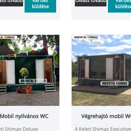
ass tovább
Kérdés
Olvass tovább
Kérdé
küldése
küldés
légítése minden típusú
nagyszabású
yszabású
rendezvényekhez,
dezvényekhez,
építőhelyekhez, kültéri
tőhelyekhez, kültéri
táborokhoz és sürgősség
orokhoz és sürgősségi
mentőhelyekhez.
tőhelyekhez.
Mobil nyilvános WC
Végrehajtó mobil W
eti Shimao Deluxe
A Keleti Shimao Executiv