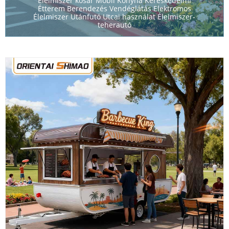
Élelmiszer kosár Mobil Konyha Kereskedelmi
Étterem Berendezés Vendéglátás Elektromos
Élelmiszer Utánfutó Utcai használat Élelmiszer-
teherautó