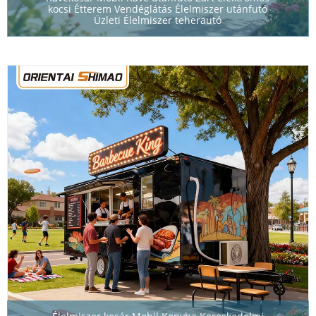
kocsi Étterem Vendéglátás Élelmiszer utánfutó
Üzleti Élelmiszer teherautó