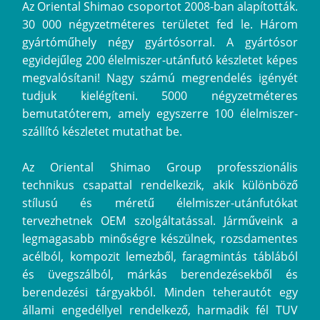
Az Oriental Shimao csoportot 2008-ban alapították.
30 000 négyzetméteres területet fed le. Három
gyártóműhely négy gyártósorral. A gyártósor
egyidejűleg 200 élelmiszer-utánfutó készletet képes
megvalósítani! Nagy számú megrendelés igényét
tudjuk kielégíteni. 5000 négyzetméteres
bemutatóterem, amely egyszerre 100 élelmiszer-
szállító készletet mutathat be.
Az Oriental Shimao Group professzionális
technikus csapattal rendelkezik, akik különböző
stílusú és méretű élelmiszer-utánfutókat
tervezhetnek OEM szolgáltatással. Járműveink a
legmagasabb minőségre készülnek, rozsdamentes
acélból, kompozit lemezből, faragmintás táblából
és üvegszálból, márkás berendezésekből és
berendezési tárgyakból. Minden teherautót egy
állami engedéllyel rendelkező, harmadik fél TUV