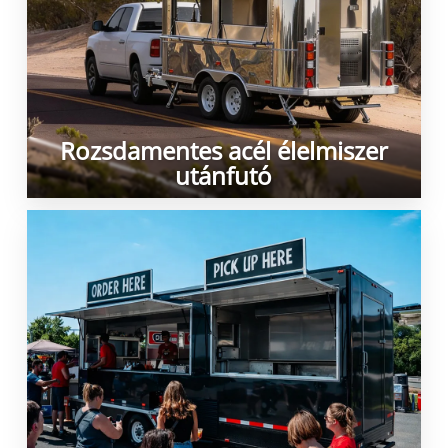
Rozsdamentes acél élelmiszer
utánfutó