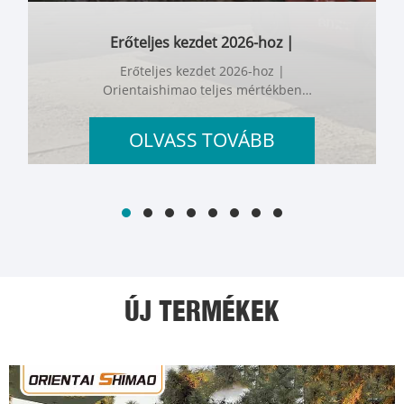
Erőteljes kezdet 2026-hoz |
Orientaishimao teljes mértékben
Erőteljes kezdet 2026-hoz |
újraindítja tevékenységét a
Orientaishimao teljes mértékben
globális mobil vendéglátóipar
újraindítja tevékenységét a globális
megerősítése érdekében
mobil vendéglátóipar megerősítése
OLVASS TOVÁBB
érdekében
ÚJ TERMÉKEK