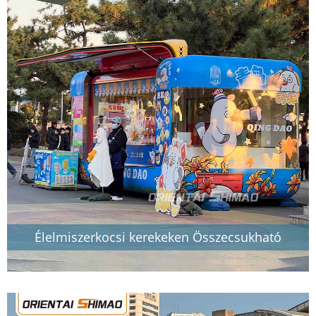
Élelmiszerkocsi kerekeken Összecsukható
élelmiszerkocsi Vendéglátás Street Food Trailer
Food Truck