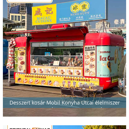
Desszert kosár Mobil Konyha Utcai élelmiszer
kosár Vendéglátás Élelmiszer Utánfutó Élelmiszer
teherautó