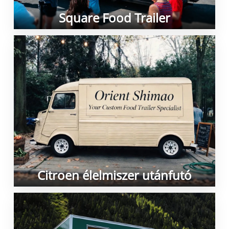
Square Food Trailer
Citroen élelmiszer utánfutó