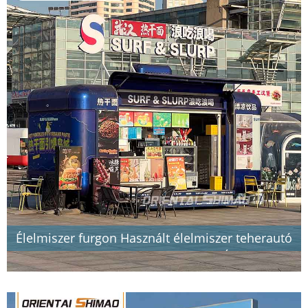
Élelmiszer furgon Használt élelmiszer teherautó
Eladó Mobil Konyhai Vendéglátás Élelmiszer
utánfutó Élelmiszer teherautó