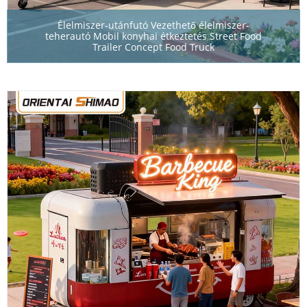
Élelmiszer-utánfutó Vezethető élelmiszer-
teherautó Mobil konyhai étkeztetés Street Food
Trailer Concept Food Truck