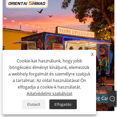
X
Cookie-kat használunk, hogy jobb
böngészési élményt kínáljunk, elemezzük
a webhely forgalmát és személyre szabjuk
a tartalmat. Az oldal használatával Ön
elfogadja a cookie-k használatát.
Adatvédelmi szabályzat
Mobil Catering Trailer Street Food Hot Dog Cart
Elutasít
Elfogadás
Teljesen felszerelt élelmiszer-utánfutó Food Truck