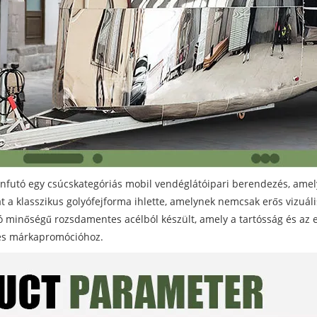
ánfutó egy csúcskategóriás mobil vendéglátóipari berendezés, amely
t a klasszikus golyófejforma ihlette, amelynek nemcsak erős vizuál
ló minőségű rozsdamentes acélból készült, amely a tartósság és az es
 és márkapromócióhoz.