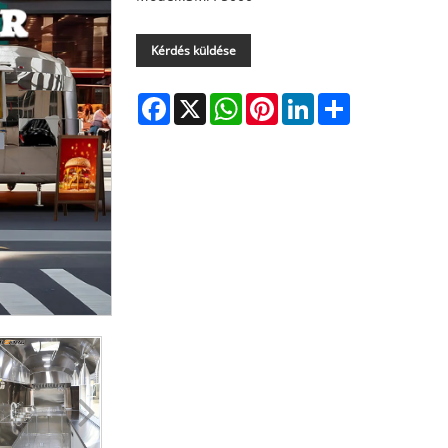
Kérdés küldése
Facebook
X
WhatsApp
Pinterest
LinkedIn
Share