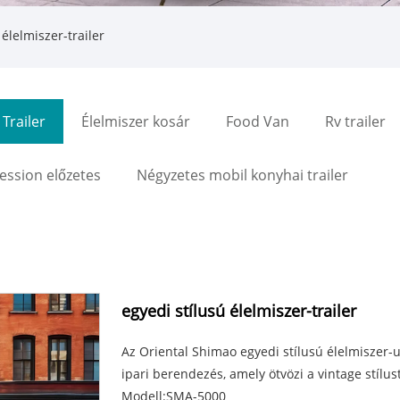
élelmiszer-trailer
Trailer
Élelmiszer kosár
Food Van
Rv trailer
ssion előzetes
Négyzetes mobil konyhai trailer
egyedi stílusú élelmiszer-trailer
Az Oriental Shimao egyedi stílusú élelmiszer-
ipari berendezés, amely ötvözi a vintage stíl
Modell:SMA-5000