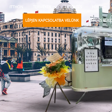
ITTHON
TERMÉKEK
LETÖLTÉS
HÍREK
LÉPJEN KAPCSOLATBA VELÜNK
KÉRDÉS KÜL