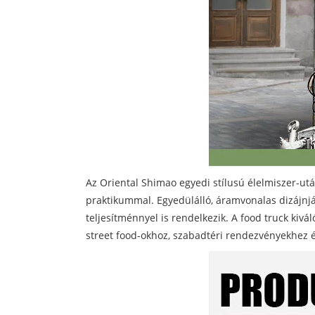
Az Oriental Shimao egyedi stílusú élelmiszer-ut
praktikummal. Egyedülálló, áramvonalas dizájnjá
teljesítménnyel is rendelkezik. A food truck kivá
street food-okhoz, szabadtéri rendezvényekhez