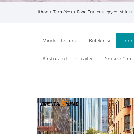
itthon
>
Termékek
>
Food Trailer
> egyedi stílusú 
Minden termék
Büfékocsi
Food 
Airstream Food Trailer
Square Conce