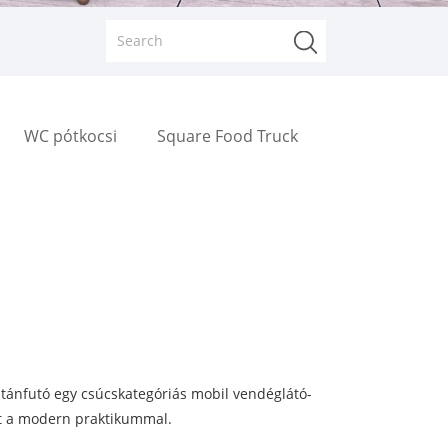
WC pótkocsi
Square Food Truck
utánfutó egy csúcskategóriás mobil vendéglátó-
ust a modern praktikummal.