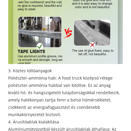
3. Köztes töltőanyagok
Poliészter-ammónia hab: A food truck középső rétege
poliészter-ammónia habbal van kitöltve. Ez az anyag
kiváló hő- és hangszigetelő tulajdonságokkal rendelkezik,
amely hatékonyan tartja fenn a belső hőmérsékletet,
csökkenti az energiafogyasztást és csendesebb
munkakörnyezetet biztosít.
4. Árusítóablak kialakítása
Alumíniumötvözetből készült árusítóablak áthallása: Az