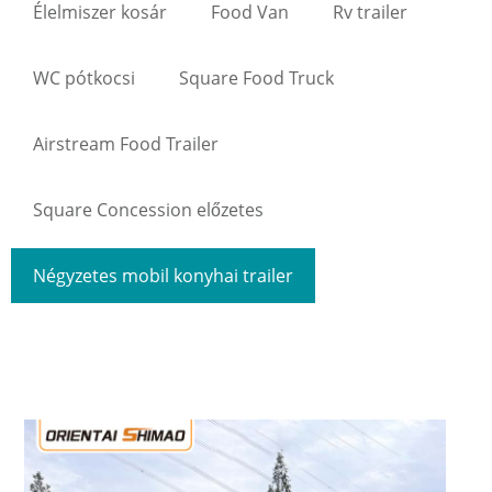
Élelmiszer kosár
Food Van
Rv trailer
WC pótkocsi
Square Food Truck
Airstream Food Trailer
Square Concession előzetes
Négyzetes mobil konyhai trailer