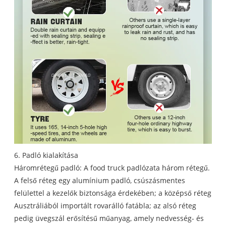
6. Padló kialakítása
Háromrétegű padló: A food truck padlózata három rétegű.
A felső réteg egy alumínium padló, csúszásmentes
felülettel a kezelők biztonsága érdekében; a középső réteg
Ausztráliából importált rovarálló fatábla; az alsó réteg
pedig üvegszál erősítésű műanyag, amely nedvesség- és