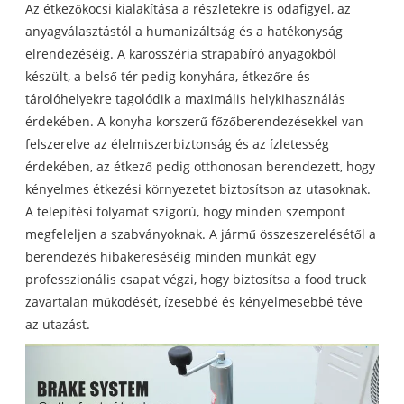
Az étkezőkocsi kialakítása a részletekre is odafigyel, az
anyagválasztástól a humanizáltság és a hatékonyság
elrendezéséig. A karosszéria strapabíró anyagokból
készült, a belső tér pedig konyhára, étkezőre és
tárolóhelyekre tagolódik a maximális helykihasználás
érdekében. A konyha korszerű főzőberendezésekkel van
felszerelve az élelmiszerbiztonság és az ízletesség
érdekében, az étkező pedig otthonosan berendezett, hogy
kényelmes étkezési környezetet biztosítson az utasoknak.
A telepítési folyamat szigorú, hogy minden szempont
megfeleljen a szabványoknak. A jármű összeszerelésétől a
berendezés hibakereséséig minden munkát egy
professzionális csapat végzi, hogy biztosítsa a food truck
zavartalan működését, ízesebbé és kényelmesebbé téve
az utazást.