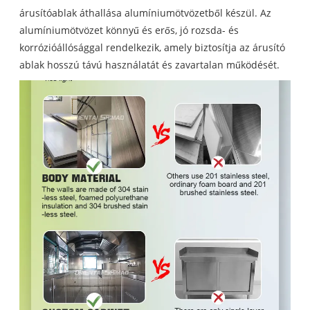
árusítóablak áthallása alumíniumötvözetből készül. Az
alumíniumötvözet könnyű és erős, jó rozsda- és
korrózióállósággal rendelkezik, amely biztosítja az árusító
ablak hosszú távú használatát és zavartalan működését.