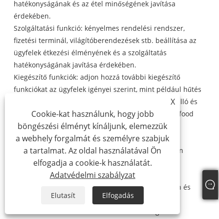
hatékonyságának és az étel minőségének javítása
érdekében.
Szolgáltatási funkció: kényelmes rendelési rendszer,
fizetési terminál, világítóberendezések stb. beállítása az
ügyfelek étkezési élményének és a szolgáltatás
hatékonyságának javítása érdekében.
Kiegészítő funkciók: adjon hozzá további kiegészítő
funkciókat az ügyfelek igényei szerint, mint például hűtés
X
és frissesség megőrzése, fűtés és hőmegőrzés, vízálló és
Cookie-kat használunk, hogy jobb
elektromosság elleni védelem, stb., hogy növelje a food
böngészési élményt kínáljunk, elemezzük
truck praktikumát és biztonságát.
a webhely forgalmát és személyre szabjuk
4. Mobilitás
a tartalmat. Az oldal használatával Ön
Kerekek és felfüggesztési rendszer: Válasszon olyan
elfogadja a cookie-k használatát.
kerekeket és felfüggesztési rendszert, amelyek
Adatvédelmi szabályzat
megfelelnek a különböző útviszonyoknak, hogy az
élelmiszerszállító teherautó könnyen mozoghasson és
Elutasít
Elfogadás
stabil maradjon.
Vontatási és vezetési mód: Válassza ki a megfelelő