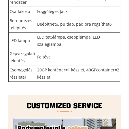
rendszer
Csatlakozó
Függőleges Jack
Berendezés
Beépíthető, pultlap, padlóra rögzíthető
telepítés
LED tetőlámpa, csepplámpa, LED
LED lámpa
szalaglámpa
Gépvizsgálati
Feltéve
jelentés
Csomagolás
20GP konténer=1 készlet, 40GPcontainer=2
részletei
készlet