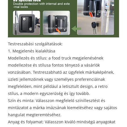
Testreszabási szolgáltatások:
1. Megjelenés kialakítása
Modellezés és stílus: a food truck megjelenésének
modellezése és stílusa fontos tényező a vásárlók
vonzásában. Testreszabható az ügyfelek márkaképének,
üzleti jellemzőinek vagy személyes preferenciáinak
megfelelően, mint például a letisztult design, a retro
stílus, a modern egyszerűség és így tovább.
Szín és minta: Válasszon megfelelő színillesztést és
mintázatot a márka imázsának kiemeléséhez vagy sajátos
hangulat megteremtéséhez.
Anyag és folyamat: Válasszon kiváló minőségű anyagokat