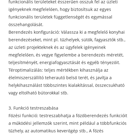
funkcionális területeket ésszerűen osszuk fel az üzleti
igényeknek megfelelően, hogy biztosítsuk az egyes
funkcionális területek függetlenségét és egymással
összehangolását.
Berendezés konfiguráció: Válassza ki a megfelelő konyhai
berendezéseket, mint pl. tűzhelyek, sütők, fagyasztók stb.,
az üzleti projekteknek és az ügyfelek igényeinek
megfelelően, és vegye figyelembe a berendezés méretét,
teljesítményét, energiafogyasztását és egyéb tényezőit.
Téroptimalizálás: teljes mértékben kihasználja az
élelmiszerszállító teherautó belső terét, és javítja a
helykihasználást többszintes kialakítással, összecsukható
vagy eltolható bútorokkal stb.
3. Funkció testreszabása
Főzési funkció: testreszabhatja a főzőberendezés funkcióit
a működési jellemzők szerint, mint például a többfunkciós
tűzhely, az automatikus keverőgép stb., A főzés