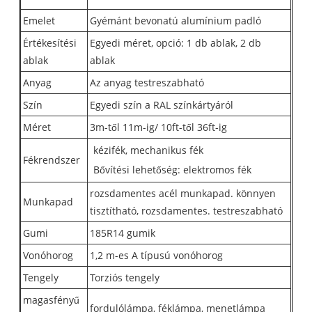
Emelet
Gyémánt bevonatú alumínium padló
Értékesítési
Egyedi méret, opció: 1 db ablak, 2 db
ablak
ablak
Anyag
Az anyag testreszabható
Szín
Egyedi szín a RAL színkártyáról
Méret
3m-től 11m-ig/ 10ft-től 36ft-ig
kézifék, mechanikus fék
Fékrendszer
Bővítési lehetőség: elektromos fék
rozsdamentes acél munkapad. könnyen
Munkapad
tisztítható, rozsdamentes. testreszabható
Gumi
185R14 gumik
Vonóhorog
1,2 m-es A típusú vonóhorog
Tengely
Torziós tengely
magasfényű
fordulólámpa, féklámpa, menetlámpa