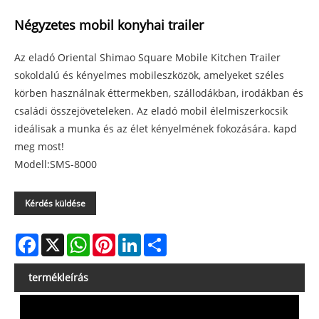
Négyzetes mobil konyhai trailer
Az eladó Oriental Shimao Square Mobile Kitchen Trailer
sokoldalú és kényelmes mobileszközök, amelyeket széles
körben használnak éttermekben, szállodákban, irodákban és
családi összejöveteleken. Az eladó mobil élelmiszerkocsik
ideálisak a munka és az élet kényelmének fokozására. kapd
meg most!
Modell:SMS-8000
Kérdés küldése
Facebook
X
WhatsApp
Pinterest
LinkedIn
Share
termékleírás