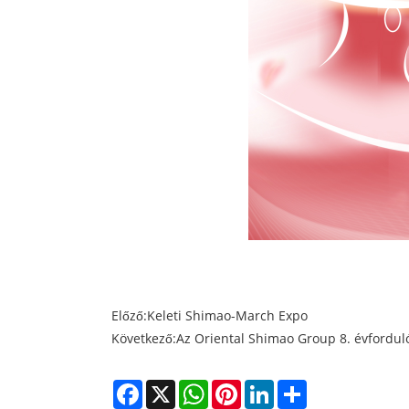
Előző:
Keleti Shimao-March Expo
Következő:
Az Oriental Shimao Group 8. évfordu
Facebook
X
WhatsApp
Pinterest
LinkedIn
Share