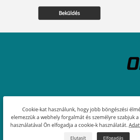
Beküldés
Cookie-kat használunk, hogy jobb böngészési élmé
elemezzük a webhely forgalmát és személyre szabjuk a t
Copyright © 2023 Qingdao Orienta
használatával Ön elfogadja a cookie-k használatát.
Adat
Elutasít
Elfogadás