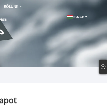
RÓLUNK
magyar
DÉSE
apot