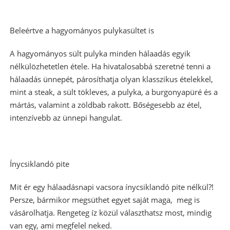
Beleértve a hagyományos pulykasültet is
A hagyományos sült pulyka minden hálaadás egyik
nélkülözhetetlen étele. Ha hivatalosabbá szeretné tenni a
hálaadás ünnepét, párosíthatja olyan klasszikus ételekkel,
mint a steak, a sült tökleves, a pulyka, a burgonyapüré és a
mártás, valamint a zöldbab rakott. Bőségesebb az étel,
intenzívebb az ünnepi hangulat.
Ínycsiklandó pite
Mit ér egy hálaadásnapi vacsora ínycsiklandó pite nélkül?!
Persze, bármikor megsüthet egyet saját maga, meg is
vásárolhatja. Rengeteg íz közül választhatsz most, mindig
van egy, ami megfelel neked.