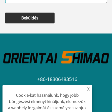
Beküldés
+86-18306483516
X
jack@qdshimaogroup.com
Cookie-kat használunk, hogy jobb
böngészési élményt kínáljunk, elemezzük
a webhely forgalmát és személyre szabjuk