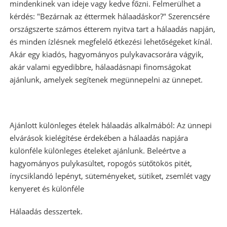
mindenkinek van ideje vagy kedve főzni. Felmerülhet a
kérdés: "Bezárnak az éttermek hálaadáskor?" Szerencsére
országszerte számos étterem nyitva tart a hálaadás napján,
és minden ízlésnek megfelelő étkezési lehetőségeket kínál.
Akár egy kiadós, hagyományos pulykavacsorára vágyik,
akár valami egyedibbre, hálaadásnapi finomságokat
ajánlunk, amelyek segítenek megünnepelni az ünnepet.
Ajánlott különleges ételek hálaadás alkalmából: Az ünnepi
elvárások kielégítése érdekében a hálaadás napjára
különféle különleges ételeket ajánlunk. Beleértve a
hagyományos pulykasültet, ropogós sütőtökös pitét,
ínycsiklandó lepényt, süteményeket, sütiket, zsemlét vagy
kenyeret és különféle
Hálaadás desszertek.