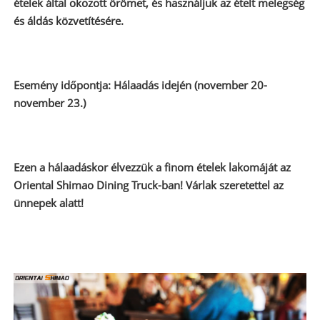
ételek által okozott örömet, és használjuk az ételt melegség
és áldás közvetítésére.
Esemény időpontja: Hálaadás idején (november 20-
november 23.)
Ezen a hálaadáskor élvezzük a finom ételek lakomáját az
Oriental Shimao Dining Truck-ban! Várlak szeretettel az
ünnepek alatt!