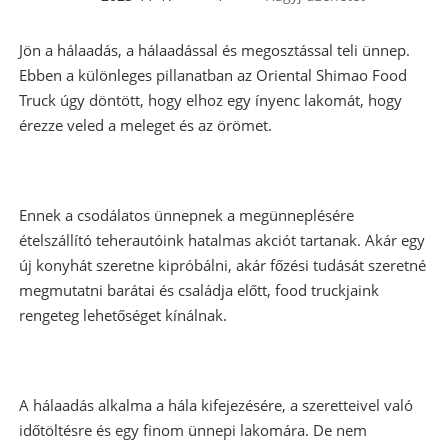
Jön a hálaadás, a hálaadással és megosztással teli ünnep.
Ebben a különleges pillanatban az Oriental Shimao Food
Truck úgy döntött, hogy elhoz egy ínyenc lakomát, hogy
érezze veled a meleget és az örömet.
Ennek a csodálatos ünnepnek a megünneplésére
ételszállító teherautóink hatalmas akciót tartanak. Akár egy
új konyhát szeretne kipróbálni, akár főzési tudását szeretné
megmutatni barátai és családja előtt, food truckjaink
rengeteg lehetőséget kínálnak.
A hálaadás alkalma a hála kifejezésére, a szeretteivel való
időtöltésre és egy finom ünnepi lakomára. De nem