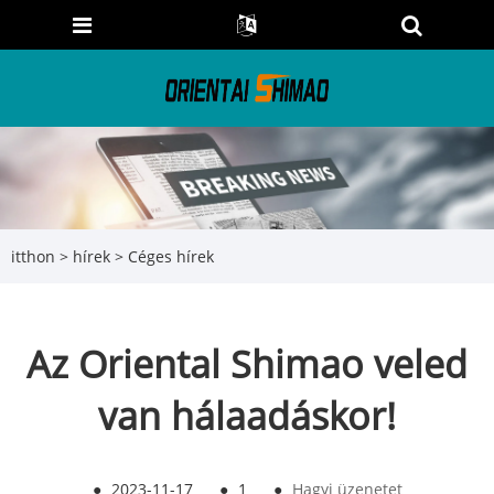
itthon
>
hírek
>
Céges hírek
Az Oriental Shimao veled
van hálaadáskor!
●
2023-11-17
●
1
●
Hagyj üzenetet