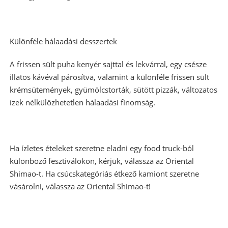
Különféle hálaadási desszertek
A frissen sült puha kenyér sajttal és lekvárral, egy csésze
illatos kávéval párosítva, valamint a különféle frissen sült
krémsütemények, gyümölcstorták, sütött pizzák, változatos
ízek nélkülözhetetlen hálaadási finomság.
Ha ízletes ételeket szeretne eladni egy food truck-ból
különböző fesztiválokon, kérjük, válassza az Oriental
Shimao-t. Ha csúcskategóriás étkező kamiont szeretne
vásárolni, válassza az Oriental Shimao-t!