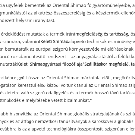
ncia ügyfelek bementek az Oriental Shimao fő gyártóműhelyeibe, 
munkálástól az alkatrész-összeszerelésig és a késztermék-ellenőrz
dezett helyszíni irányítást.
k érdeklődést mutattak a termék iránt
, ö
megfelelőség és tartósság
ok számára, valamint
alapvető technikák és minőség-e
Keleti Shimao
sen bemutatták az európai szigorú környezetvédelmi előírásoknak
 láncú rozsdamentesítő rendszert – az anyagválasztástól a felület
mutatták
gyártási filozófiája
Keleti Shimao
"Szállításkor megfelelő, t
ortképre gyűlt össze az Oriental Shimao márkafala előtt, megörökítv
látogatáson keresztül első kézből voltunk tanúi az Oriental Shimao 
részleteire való szigorú odafigyelés és a termék hosszú távú tartó
üttműködés elmélyítésébe vetett bizalmunkat."
újabb bizonyítéka az Oriental Shimao globális stratégiájának és sz
ányok és az átfogó nemzetközi tanúsítványok a sarokkövei a globáli
vábbra is az alapvető technológiákra összpontosít, szigorúan elle