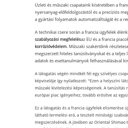
Üzleti és műszaki csapataink kíséretében a fra
nyersanyag-előfeldolgozástól és a precíziós meg
a gyártási folyamatok automatizáltságát és a ren
A technikai csere során a francia ügyfelek élén
az EU és a francia piac
szabályozási megfelelés
. Műszaki szakértőink részlete
korrózióvédelem
megszerzett hiteles tanúsítványokat és a teljes
adatok és esettanulmányok felhasználásával ki
A látogatás végén mindkét fél egy szívélyes csop
képviselője így nyilatkozott: "Ezen a helyszíni 
műszaki kivitelezési képességeinek. A tanúsítás 
európai piac igényeihez, tovább erősítve az egy
Ez a látogatás és a francia ügyfelek elismerése 
látható termelési erő, a tesztelt minőségi szabv
megszerzésének. A jövőben az Oriental Shimao to