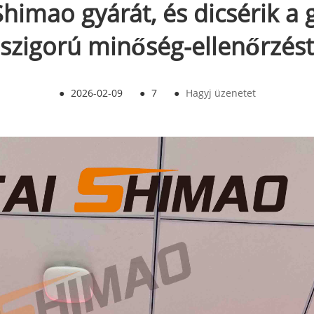
himao gyárát, és dicsérik a g
szigorú minőség-ellenőrzést
●
2026-02-09
●
7
●
Hagyj üzenetet