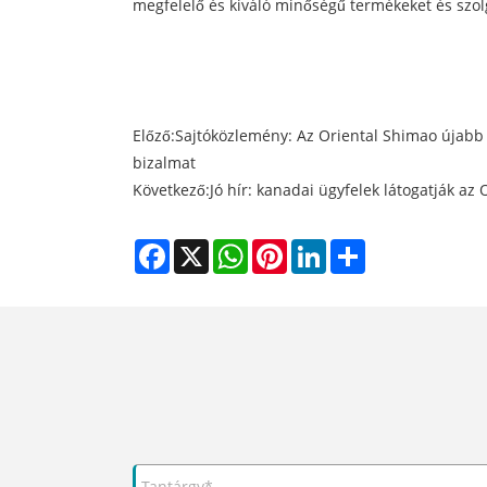
megfelelő és kiváló minőségű termékeket és szolg
Előző:
Sajtóközlemény: Az Oriental Shimao újabb m
bizalmat
Következő:
Jó hír: kanadai ügyfelek látogatják az
Facebook
X
WhatsApp
Pinterest
LinkedIn
Share