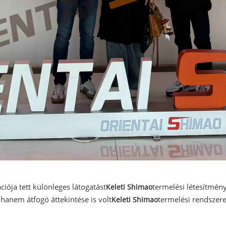
iója tett különleges látogatást
termelési létesítmény
Keleti Shimao
 hanem átfogó áttekintése is volt
termelési rendszer
Keleti Shimao