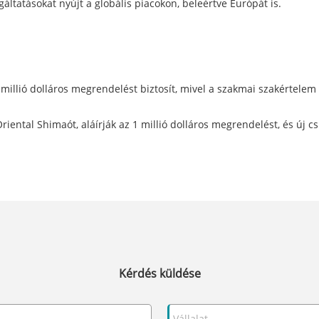
áltatásokat nyújt a globális piacokon, beleértve Európát is.
illió dolláros megrendelést biztosít, mivel a szakmai szakértelem 
 Oriental Shimaót, aláírják az 1 millió dolláros megrendelést, és új
Kérdés küldése