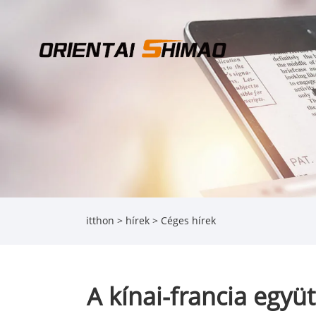
itthon
>
hírek
>
Céges hírek
A kínai-francia együ