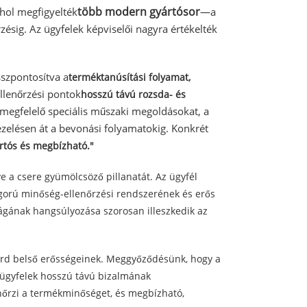
több modern gyártósor
ahol megfigyelték
—a
ésig. Az ügyfelek képviselői nagyra értékelték
sszpontosítva a
terméktanúsítási folyamat,
llenőrzési pontok
hosszú távú rozsda- és
 megfelelő speciális műszaki megoldásokat, a
kezelésen át a bevonási folyamatokig. Konkrét
artós és megbízható."
e a csere gyümölcsöző pillanatát. Az ügyfél
szigorú minőség-ellenőrzési rendszerének és erős
sságának hangsúlyozása szorosan illeszkedik az
ilárd belső erősségeinek. Meggyőződésünk, hogy a
s ügyfelek hosszú távú bizalmának
nőrzi a termékminőséget, és megbízható,