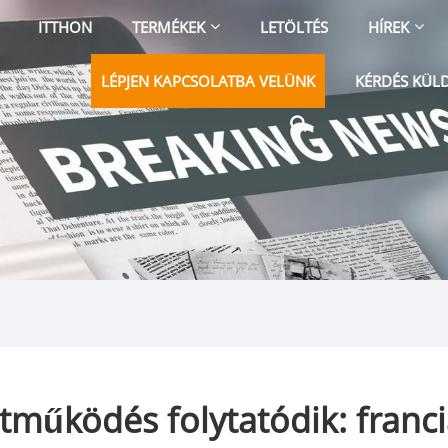
ITTHON
TERMÉKEK
LETÖLTÉS
HÍREK
LÉPJEN KAPCSOLATBA VELÜNK
KÉRDÉS KÜL
ttműködés folytatódik: franci