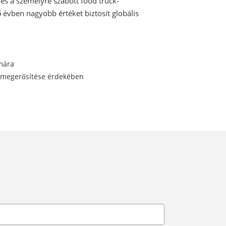
és a személyre szabott food truck-
ő évben nagyobb értéket biztosít globális
ámára
k megerősítése érdekében