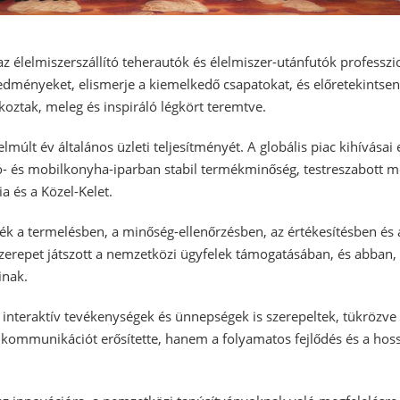
az élelmiszerszállító teherautók és élelmiszer-utánfutók professzi
 eredményeket, elismerje a kiemelkedő csapatokat, és előretekintse
koztak, meleg és inspiráló légkört teremtve.
múlt év általános üzleti teljesítményét. A globális piac kihívásai
autó- és mobilkonyha-iparban stabil termékminőség, testreszabott 
a és a Közel-Kelet.
ték a termelésben, a minőség-ellenőrzésben, az értékesítésben és
szerepet játszott a nemzetközi ügyfelek támogatásában, és abban,
inak.
 interaktív tevékenységek és ünnepségek is szerepeltek, tükrözve 
kommunikációt erősítette, hanem a folyamatos fejlődés és a hoss