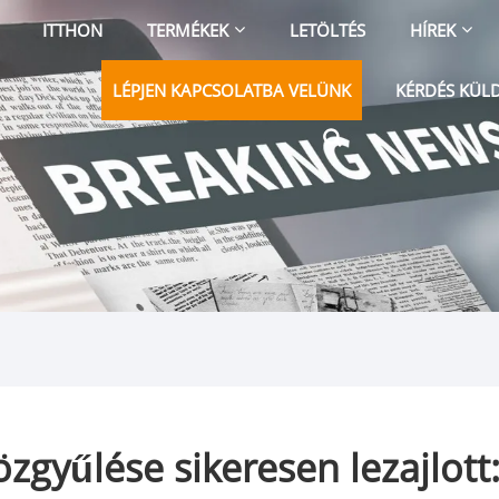
ITTHON
TERMÉKEK
LETÖLTÉS
HÍREK
LÉPJEN KAPCSOLATBA VELÜNK
KÉRDÉS KÜL
közgyűlése sikeresen lezajlott