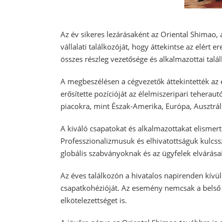
Az év sikeres lezárásaként az Oriental Shimao, 
vállalati találkozóját, hogy áttekintse az elért
összes részleg vezetősége és alkalmazottai talál
A megbeszélésen a cégvezetők áttekintették az el
erősítette pozícióját az élelmiszeripari teher
piacokra, mint Észak-Amerika, Európa, Ausztráli
A kiváló csapatokat és alkalmazottakat elismer
Professzionalizmusuk és elhivatottságuk kulcs
globális szabványoknak és az ügyfelek elvárása
Az éves találkozón a hivatalos napirenden kívül
csapatkohézióját. Az esemény nemcsak a belső 
elkötelezettséget is.