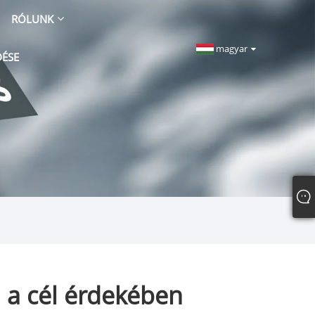
RÓLUNK
magyar
DÉSE
: a cél érdekében