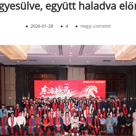
gyesülve, együtt haladva elő
●
2026-01-28
●
4
●
Hagyj üzenetet