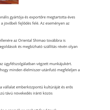
onális gyártója és exportőre megtartotta éves
n a jövőbeli fejlődés felé. Az eseményen az
 ellenére az Oriental Shimao továbbra is
megoldások és megbízható szállítás révén olyan
 az ügyfélszolgálatban végzett munkájukért.
 hogy minden élelmiszer-utánfutó megfeleljen a
a vállalat emberközpontú kultúráját és erős
zú távú növekedés iránti közös