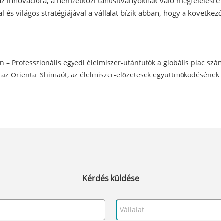
az innovációra, a nemzetközi tanúsítványoknak való megfelelésre 
és világos stratégiájával a vállalat bízik abban, hogy a következ
– Professzionális egyedi élelmiszer-utánfutók a globális piac sz
k az Oriental Shimaót, az élelmiszer-előzetesek együttműködéséne
Kérdés küldése