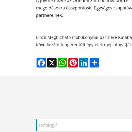
A jövőre nézve az Oriental Shimao továbbra is 
megoldásokra összpontosít. Egységes csapatával 
partnereinek.
Előző:
Megbízható mobilkonyhai partnere Kínában 
Következő:
A tengerentúli ügyfelek meglátogatjá
Facebook
X
WhatsApp
Pinterest
LinkedIn
Share