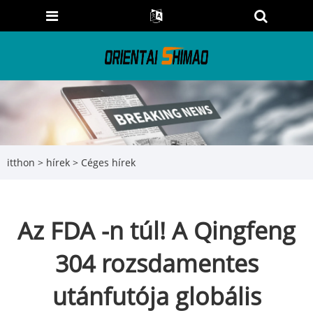
itthon
>
hírek
>
Céges hírek
Az FDA -n túl! A Qingfeng
304 rozsdamentes
utánfutója globális