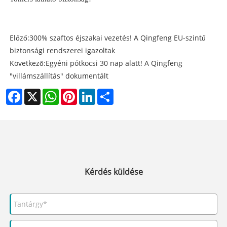
Előző:
300% szaftos éjszakai vezetés! A Qingfeng EU-szintű
biztonsági rendszerei igazoltak
Következő:
Egyéni pótkocsi 30 nap alatt! A Qingfeng
"villámszállítás" dokumentált
Facebook
X
WhatsApp
Pinterest
LinkedIn
Share
Kérdés küldése