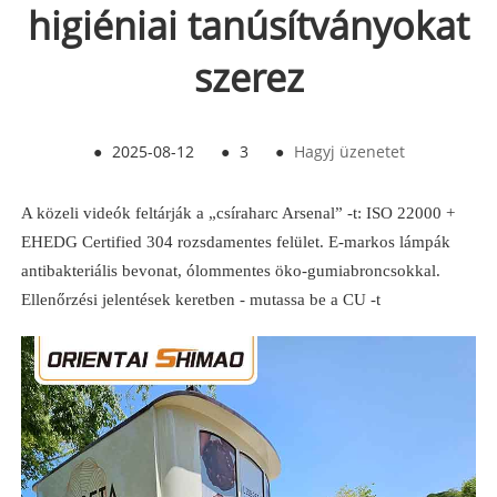
higiéniai tanúsítványokat
szerez
●
2025-08-12
●
3
●
Hagyj üzenetet
A közeli videók feltárják a „csíraharc Arsenal” -t: ISO 22000 +
EHEDG Certified 304 rozsdamentes felület. E-markos lámpák
antibakteriális bevonat, ólommentes öko-gumiabroncsokkal.
Ellenőrzési jelentések keretben - mutassa be a CU -t