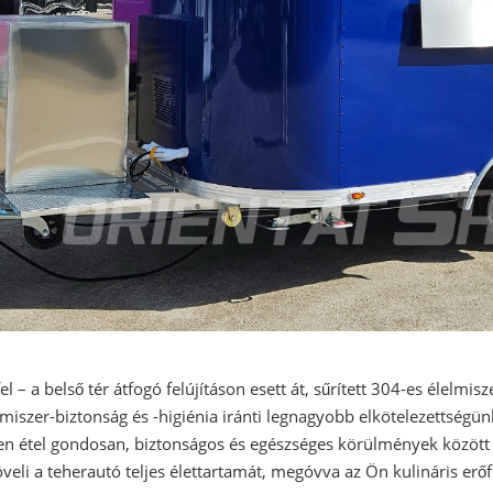
el – a belső tér átfogó felújításon esett át, sűrített 304-es élelm
miszer-biztonság és -higiénia iránti legnagyobb elkötelezettségünk
den étel gondosan, biztonságos és egészséges körülmények között
eli a teherautó teljes élettartamát, megóvva az Ön kulináris erőfe