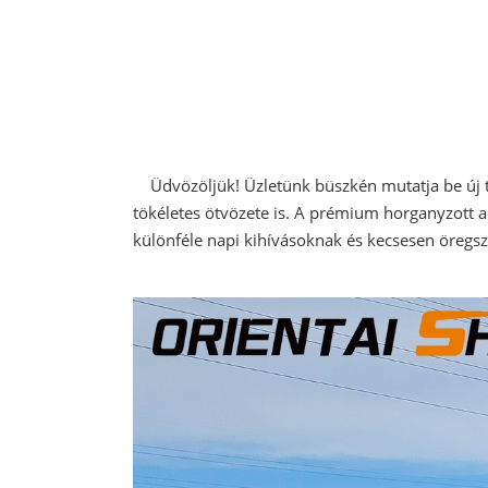
Üdvözöljük! Üzletünk büszkén mutatja be új te
tökéletes ötvözete is. A prémium horganyzott acé
különféle napi kihívásoknak és kecsesen öregsz