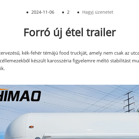
●
2024-11-06
●
2
●
Hagyj üzenetet
Forró új étel trailer
rvezésű, kék-fehér témájú food truckját, amely nem csak az utc
llemezekből készült karosszéria figyelemre méltó stabilitást mutat
ik.