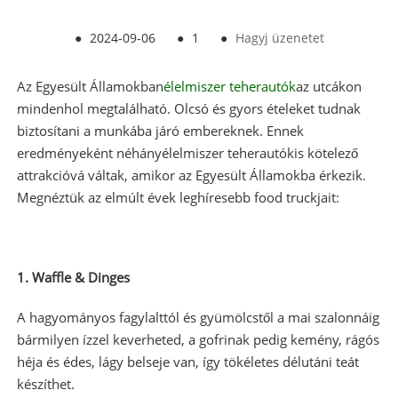
●
2024-09-06
●
1
●
Hagyj üzenetet
Az Egyesült Államokban
élelmiszer teherautók
az utcákon
mindenhol megtalálható. Olcsó és gyors ételeket tudnak
biztosítani a munkába járó embereknek. Ennek
eredményeként néhány
élelmiszer teherautók
is kötelező
attrakcióvá váltak, amikor az Egyesült Államokba érkezik.
Megnéztük az elmúlt évek leghíresebb food truckjait:
1. Waffle & Dinges
A hagyományos fagylalttól és gyümölcstől a mai szalonnáig
bármilyen ízzel keverheted, a gofrinak pedig kemény, rágós
héja és édes, lágy belseje van, így tökéletes délutáni teát
készíthet.