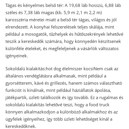
Tágas és kényelmes belső tér: A 19,68 láb hosszú, 6,88 láb
széles és 7,38 láb magas (kb. 5,9 m 2,1 m 2,2 m)
karosszéria méretei miatt a belső tér tágas, világos és jól
elrendezett. A konyhai felszerelések teljes skálája, mint
például a mosogatók, tűzhelyek és hűtőszekrények lehetővé
teszik a kereskedők számára, hogy könnyedén készítsenek
különféle ételeket, és megfeleljenek a vásárlók változatos
igényeinek.
Sokoldalú kialakítás:
hot dog élelmiszer kocsi
Nem csak az
általános vendéglátásra alkalmasak, mint például a
gyorsétterem, kávé és grillezés, hanem számos választható
funkciót is kínálnak, mint például háziállatok ápolása,
játékpartik, üzleti találkozók és így tovább. Ez a rugalmas és
sokoldalú kialakítás lehetővé teszi, hogy a food truck
könnyen alkalmazkodjon a különböző alkalmakhoz és az
ügyfelek igényeihez, így több üzleti lehetőséget kínál a
kereskedőknek.