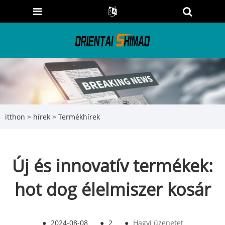
itthon
>
hírek
>
Termékhírek
Új és innovatív termékek:
hot dog élelmiszer kosár
●
2024-08-08
●
2
●
Hagyj üzenetet