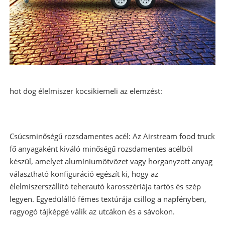
hot dog élelmiszer kocsi
kiemeli az elemzést:
Csúcsminőségű rozsdamentes acél: Az Airstream food truck
fő anyagaként kiváló minőségű rozsdamentes acélból
készül, amelyet alumíniumötvözet vagy horganyzott anyag
választható konfiguráció egészít ki, hogy az
élelmiszerszállító teherautó karosszériája tartós és szép
legyen. Egyedülálló fémes textúrája csillog a napfényben,
ragyogó tájképgé válik az utcákon és a sávokon.