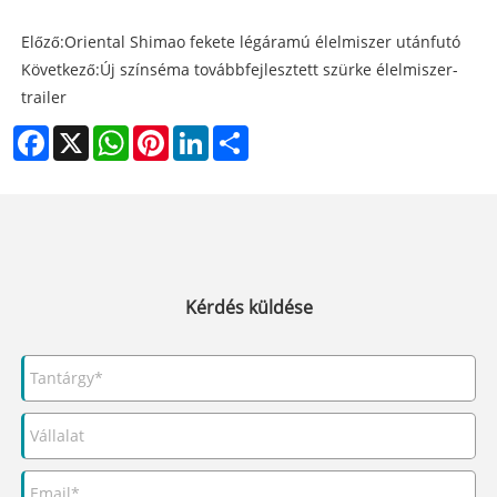
Előző:
Oriental Shimao fekete légáramú élelmiszer utánfutó
Következő:
Új színséma továbbfejlesztett szürke élelmiszer-
trailer
Facebook
X
WhatsApp
Pinterest
LinkedIn
Share
Kérdés küldése