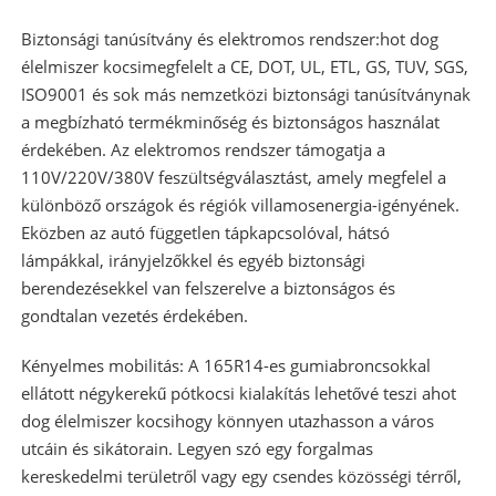
Biztonsági tanúsítvány és elektromos rendszer:
hot dog
élelmiszer kocsi
megfelelt a CE, DOT, UL, ETL, GS, TUV, SGS,
ISO9001 és sok más nemzetközi biztonsági tanúsítványnak
a megbízható termékminőség és biztonságos használat
érdekében. Az elektromos rendszer támogatja a
110V/220V/380V feszültségválasztást, amely megfelel a
különböző országok és régiók villamosenergia-igényének.
Eközben az autó független tápkapcsolóval, hátsó
lámpákkal, irányjelzőkkel és egyéb biztonsági
berendezésekkel van felszerelve a biztonságos és
gondtalan vezetés érdekében.
Kényelmes mobilitás: A 165R14-es gumiabroncsokkal
ellátott négykerekű pótkocsi kialakítás lehetővé teszi a
hot
dog élelmiszer kocsi
hogy könnyen utazhasson a város
utcáin és sikátorain. Legyen szó egy forgalmas
kereskedelmi területről vagy egy csendes közösségi térről,