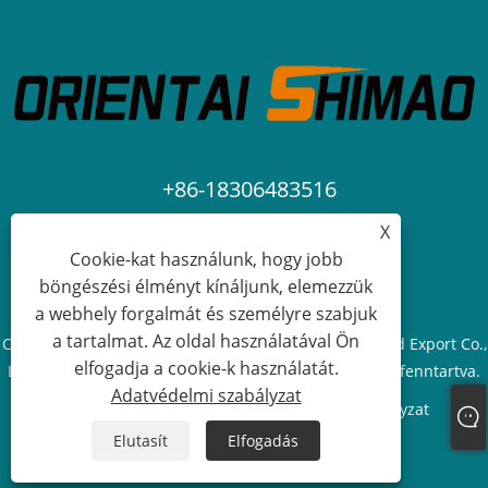
+86-18306483516
X
jack@qdshimaogroup.com
Cookie-kat használunk, hogy jobb
böngészési élményt kínáljunk, elemezzük
a webhely forgalmát és személyre szabjuk
a tartalmat. Az oldal használatával Ön
Copyright © 2023 Qingdao Oriental Shimao Import and Export Co.,
elfogadja a cookie-k használatát.
Ltd. - Food Truck, Food Trailer, Food Cart - Minden jog fenntartva.
Adatvédelmi szabályzat
Links
Sitemap
RSS
XML
Adatvédelmi szabályzat
Elutasít
Elfogadás