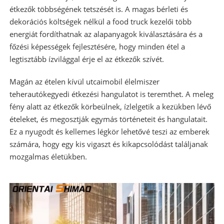
étkezők többségének tetszését is. A magas bérleti és
dekorációs költségek nélkül a food truck kezelői több
energiát fordíthatnak az alapanyagok kiválasztására és a
főzési képességek fejlesztésére, hogy minden étel a
legtisztább ízvilággal érje el az étkezők szívét.
Magán az ételen kívül utcai
mobil élelmiszer
teherautók
egyedi étkezési hangulatot is teremthet. A meleg
fény alatt az étkezők körbeülnek, ízlelgetik a kezükben lévő
ételeket, és megosztják egymás történeteit és hangulatait.
Ez a nyugodt és kellemes légkör lehetővé teszi az emberek
számára, hogy egy kis vigaszt és kikapcsolódást találjanak
mozgalmas életükben.