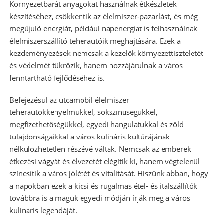
Környezetbarát anyagokat használnak étkészletek
készítéséhez, csökkentik az élelmiszer-pazarlást, és még
megújuló energiát, például napenergiát is felhasználnak
élelmiszerszállító teherautóik meghajtására. Ezek a
kezdeményezések nemcsak a kezelők környezettiszteletét
és védelmét tükrözik, hanem hozzájárulnak a város
fenntartható fejlődéséhez is.
Befejezésül az utca
mobil élelmiszer
teherautók
kényelmükkel, sokszínűségükkel,
megfizethetőségükkel, egyedi hangulatukkal és zöld
tulajdonságaikkal a város kulináris kultúrájának
nélkülözhetetlen részévé váltak. Nemcsak az emberek
étkezési vágyát és élvezetét elégítik ki, hanem végtelenül
színesítik a város jólétét és vitalitását. Hiszünk abban, hogy
a napokban ezek a kicsi és rugalmas étel- és italszállítók
továbbra is a maguk egyedi módján írják meg a város
kulináris legendáját.