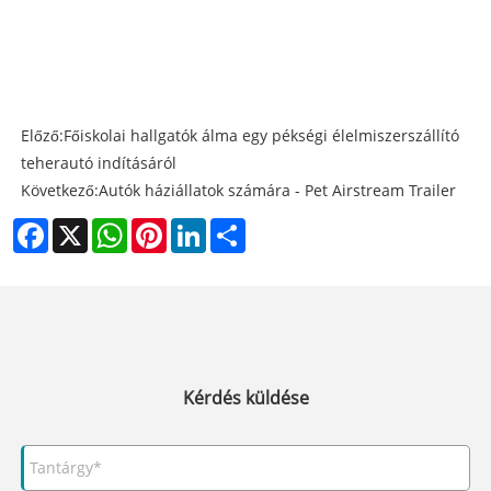
Előző:
Főiskolai hallgatók álma egy pékségi élelmiszerszállító
teherautó indításáról
Következő:
Autók háziállatok számára - Pet Airstream Trailer
Facebook
X
WhatsApp
Pinterest
LinkedIn
Share
Kérdés küldése