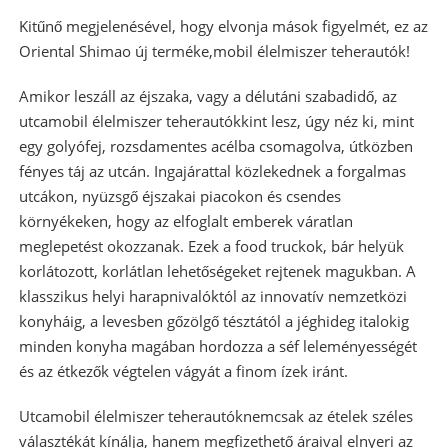
Kitűnő megjelenésével, hogy elvonja mások figyelmét, ez az
Oriental Shimao új terméke,
mobil élelmiszer teherautók
!
Amikor leszáll az éjszaka, vagy a délutáni szabadidő, az
utca
mobil élelmiszer teherautók
kint lesz, úgy néz ki, mint
egy golyófej, rozsdamentes acélba csomagolva, útközben
fényes táj az utcán. Ingajárattal közlekednek a forgalmas
utcákon, nyüzsgő éjszakai piacokon és csendes
környékeken, hogy az elfoglalt emberek váratlan
meglepetést okozzanak. Ezek a food truckok, bár helyük
korlátozott, korlátlan lehetőségeket rejtenek magukban. A
klasszikus helyi harapnivalóktól az innovatív nemzetközi
konyháig, a levesben gőzölgő tésztától a jéghideg italokig
minden konyha magában hordozza a séf leleményességét
és az étkezők végtelen vágyát a finom ízek iránt.
Utca
mobil élelmiszer teherautók
nemcsak az ételek széles
választékát kínálja, hanem megfizethető áraival elnyeri az