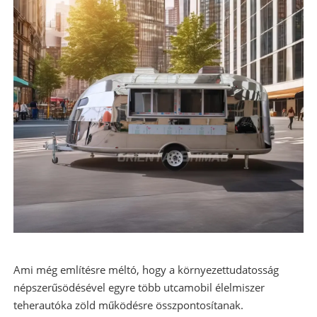
Ami még említésre méltó, hogy a környezettudatosság
népszerűsödésével egyre több utca
mobil élelmiszer
teherautók
a zöld működésre összpontosítanak.