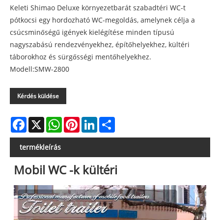
Keleti Shimao Deluxe környezetbarát szabadtéri WC-t
pótkocsi egy hordozható WC-megoldás, amelynek célja a
csúcsminőségű igények kielégítése minden típusú
nagyszabású rendezvényekhez, építőhelyekhez, kültéri
táborokhoz és sürgősségi mentőhelyekhez.
Modell:SMW-2800
Kérdés küldése
Facebook
X
WhatsApp
Pinterest
LinkedIn
Share
termékleírás
Mobil WC -k kültéri