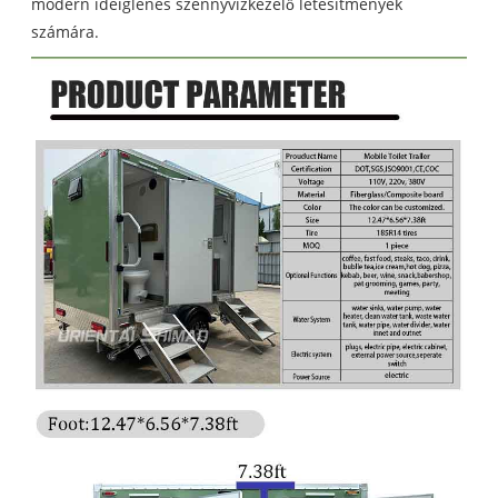
modern ideiglenes szennyvízkezelő létesítmények
számára.