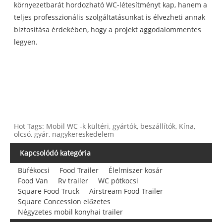
környezetbarát hordozható WC-létesítményt kap, hanem a
teljes professzionális szolgáltatásunkat is élvezheti annak
biztosítása érdekében, hogy a projekt aggodalommentes
legyen.
Hot Tags: Mobil WC -k kültéri, gyártók, beszállítók, Kína,
olcsó, gyár, nagykereskedelem
Kapcsolódó kategória
Büfékocsi
Food Trailer
Élelmiszer kosár
Food Van
Rv trailer
WC pótkocsi
Square Food Truck
Airstream Food Trailer
Square Concession előzetes
Négyzetes mobil konyhai trailer