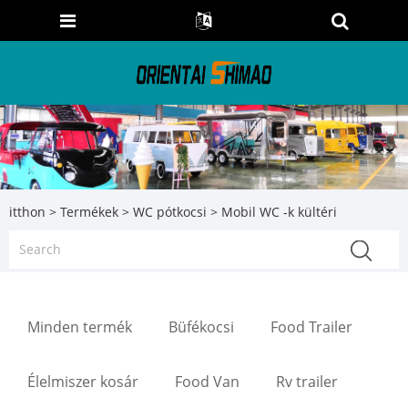
itthon
>
Termékek
>
WC pótkocsi
> Mobil WC -k kültéri
Minden termék
Büfékocsi
Food Trailer
Élelmiszer kosár
Food Van
Rv trailer