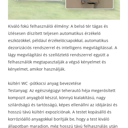
Kiváló fokú felhasználói élmény: A belső tér tágas és
ízlésesen díszített teljesen automatikus érzékelő
eszközökkel, például érzékelőcsapokkal, automatikus
dezorizációs rendszerrel és intelligens megvilágítással. A
lágy megvilágítási és szellőztető rendszerrel együtt a
felhasználók megtapasztalják a végső kényelmet és
kényelmet, amikor használják.
kültéri WC -pótkocsi anyag bevezetése
Testanyag: Az egészségügyi teherautó héja megerősített
kompozit anyagból készül, könnyű kialakítású, nagy
szilárdságú és tartósságú, képes ellenállni az időjárási és
hosszú távú kültéri expozíciónak. A testet kopásálló és
korrózióálló anyagokkal borítják be, hogy a test kiváló
állapotban maradjon, még hosszú távú felhasználás után