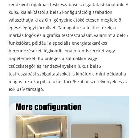
rendkívül rugalmas testreszabási szolgáltatást kínálunk. A
külső kialakítástól a belső konfigurációig szabadon
választhatja ki az Ön igényeinek tökéletesen megfelelõ
egészségügyi járművet. Támogatjuk a testfestékek, a
márkás logók és a grafika testreszabását, valamint a belső
funkciókat, például a speciális energiatakarékos
berendezéseket, légkondicionáló rendszereket vagy
napelemeket. Különleges alkalmakkor vagy
csúcskategóriás rendezvényeken luxus belső
testreszabási szolgáltatásokat is kínálunk, mint például a
magas fokú kárpit, a luxus fürdőszobai szerelvények és az
exkluzív társalgó.