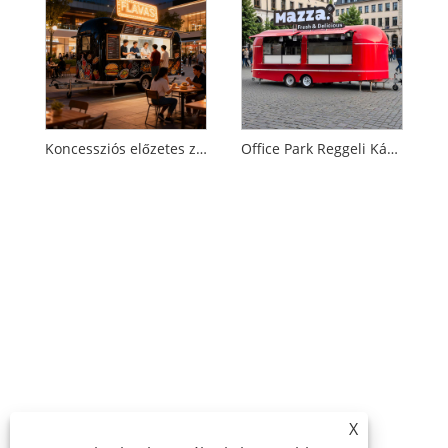
Koncessziós előzetes zenei fesztiválokhoz
Office Park Reggeli Kávé teherautó
X