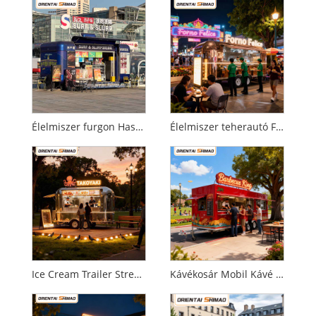
Élelmiszer furgon Használt élelmiszer teherautó Eladó Mobil Konyhai Vendéglátás Élelmiszer utánfutó Élelmiszer teherautó
Élelmiszer teherautó Felszerelés Kereskedelmi Konyhai Felszerelés Vendéglátás Mobil Élelmiszer Utánfutó Élelmiszer teherautó
Ice Cream Trailer Street Food Mobile Catering Food Trailer Food Truck
Kávékosár Mobil Kávé utánfutó Zárt elektromos kocsi Étterem Vendéglátás Élelmiszer utánfutó Üzleti Élelmiszer teherautó