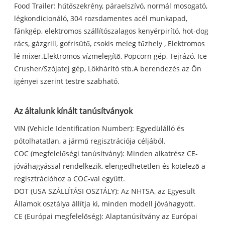
Food Trailer: hűtőszekrény, páraelszívó, normál mosogató,
légkondicionáló, 304 rozsdamentes acél munkapad,
fánkgép, elektromos szállítószalagos kenyérpirító, hot-dog
rács, gázgrill, gofrisütő, csokis meleg tűzhely , Elektromos
lé mixer.Elektromos vízmelegítő, Popcorn gép, Tejrázó, Ice
Crusher/Szójatej gép, Lökhárító stb.A berendezés az Ön
igényei szerint testre szabható.
Az általunk kínált tanúsítványok
VIN (Vehicle Identification Number): Egyedülálló és
pótolhatatlan, a jármű regisztrációja céljából.
COC (megfelelőségi tanúsítvány): Minden alkatrész CE-
jóváhagyással rendelkezik, elengedhetetlen és kötelező a
regisztrációhoz a COC-val együtt.
DOT (USA SZÁLLÍTÁSI OSZTÁLY): Az NHTSA, az Egyesült
Államok osztálya állítja ki, minden modell jóváhagyott.
CE (Európai megfelelőség): Alaptanúsítvány az Európai