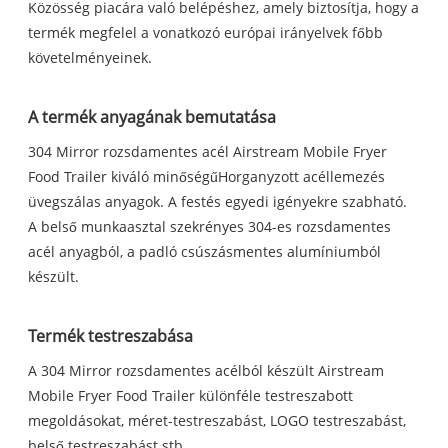
Közösség piacára való belépéshez, amely biztosítja, hogy a
termék megfelel a vonatkozó európai irányelvek főbb
követelményeinek.
A termék anyagának bemutatása
304 Mirror rozsdamentes acél Airstream Mobile Fryer
Food Trailer kiváló minőségű
Horganyzott acéllemez
és
üvegszálas anyagok. A festés egyedi igényekre szabható.
A belső munkaasztal szekrényes 304-es rozsdamentes
acél anyagból, a padló csúszásmentes alumíniumból
készült.
Termék testreszabása
A 304 Mirror rozsdamentes acélból készült Airstream
Mobile Fryer Food Trailer különféle testreszabott
megoldásokat, méret-testreszabást, LOGO testreszabást,
belső testreszabást stb.