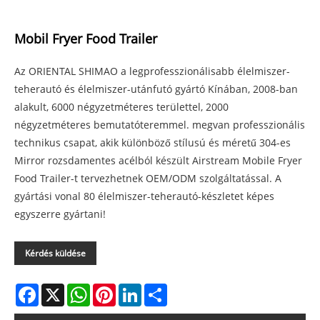
Mobil Fryer Food Trailer
Az ORIENTAL SHIMAO a legprofesszionálisabb élelmiszer-
teherautó és élelmiszer-utánfutó gyártó Kínában, 2008-ban
alakult, 6000 négyzetméteres területtel, 2000
négyzetméteres bemutatóteremmel. megvan professzionális
technikus csapat, akik különböző stílusú és méretű 304-es
Mirror rozsdamentes acélból készült Airstream Mobile Fryer
Food Trailer-t tervezhetnek OEM/ODM szolgáltatással. A
gyártási vonal 80 élelmiszer-teherautó-készletet képes
egyszerre gyártani!
Kérdés küldése
Facebook
X
WhatsApp
Pinterest
LinkedIn
Share