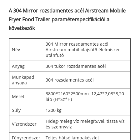
A 304 Mirror rozsdamentes acél Airstream Mobile
Fryer Food Trailer paraméterspecifikációi a
következők
304 Mirror rozsdamentes acél
Név
Airstream mobil olajsütő élelmiszer
utánfutó
Anyag
304 tükör rozsdamentes acél
Munkapad
304 rozsdamentes acél
anyaga
3800*2160*2500mm 12,47*7,08*8,20
Méret
láb (H*Sz*H)
Súly
1200 kg
Hideg-meleg víz melegítővel, tiszta víz
Vízrendszer
és szennyvíz
Fényrendszer
Teljes hátsó lámpakészlet