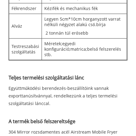
Fékrendszer
Kézifék és mechanikus fék
Legyen 5cm*10cm horganyzott varrat
nélküli négyzet alakú cső.bírja
Alváz
2 tonnán túl erősebb
Méretek;egyedi
Testreszabási
konfiguráció;matrica;belső felszerelés
szolgáltatás
stb.
Teljes termelési szolgáltatási lánc
Együttműködési berendezés-beszállítóink vannak
exporttanúsítvánnyal, rendelkezünk a teljes termelési
szolgáltatási lánccal.
A termék belső felszereltsége
304 Mirror rozsdamentes acél Airstream Mobile Fryer