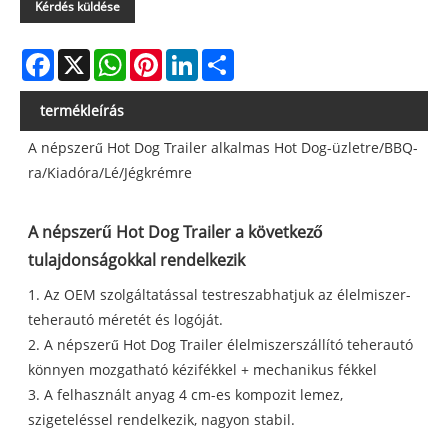
Kérdés küldése
Facebook
X
WhatsApp
Pinterest
LinkedIn
Share
termékleírás
A népszerű Hot Dog Trailer alkalmas Hot Dog-üzletre/BBQ-
ra/Kiadóra/Lé/Jégkrémre
A népszerű Hot Dog Trailer a következő
tulajdonságokkal rendelkezik
1. Az OEM szolgáltatással testreszabhatjuk az élelmiszer-
teherautó méretét és logóját.
2. A népszerű Hot Dog Trailer élelmiszerszállító teherautó
könnyen mozgatható kézifékkel + mechanikus fékkel
3. A felhasznált anyag 4 cm-es kompozit lemez,
szigeteléssel rendelkezik, nagyon stabil.