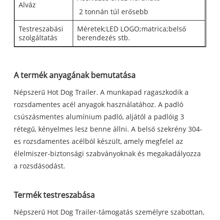
Alváz
2 tonnán túl erősebb
Testreszabási
Méretek;LED LOGO;matrica;belső
szolgáltatás
berendezés stb.
A termék anyagának bemutatása
Népszerű Hot Dog Trailer. A munkapad ragaszkodik a
rozsdamentes acél anyagok használatához. A padló
csúszásmentes alumínium padló, aljától a padlóig 3
rétegű, kényelmes lesz benne állni. A belső szekrény 304-
es rozsdamentes acélból készült, amely megfelel az
élelmiszer-biztonsági szabványoknak és megakadályozza
a rozsdásodást.
Termék testreszabása
Népszerű Hot Dog Trailer-támogatás személyre szabottan,