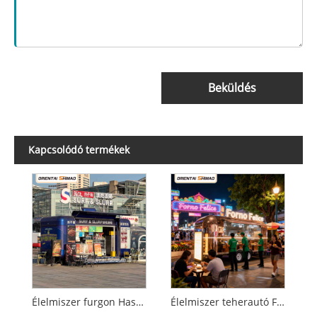
Beküldés
Kapcsolódó termékek
Élelmiszer furgon Használt élelmiszer teherautó Eladó Mobil Konyhai Vendéglátás Élelmiszer utánfutó Élelmiszer teherautó
Élelmiszer teherautó Felszerelés Kereskedelmi Konyhai Felszerelés Vendéglátás Mobil Élelmiszer Utánfutó Élelmiszer teherautó