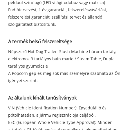
például szín/logó (LED világítódoboz vagy matrica)
Padlótervezést, 1 év garanciát, felszerelésvásárlást,
felszerelési garanciát, szállítási tervet és állandó
szolgáltatást biztosítunk.
A termék belső felszereltsége
Népszerű Hot Dog Trailer Slush Machine három tartály,
elektromos 3 tartályos bain marie / Steam Table, Dupla
tartályos gyümölcslé
A Popcorn gép és még sok más személyre szabható az Ön
igényei szerint.
Az általunk kínált tanúsítványok
VIN (Vehicle Identification Number): Egyedülálló és
pótolhatatlan, a jármű regisztrációja céljából.
EEC (European Whole Vehicle Type Approval): Minden
alkatrész CE-jóváhagyással rendelkezik, elengedhetetlen