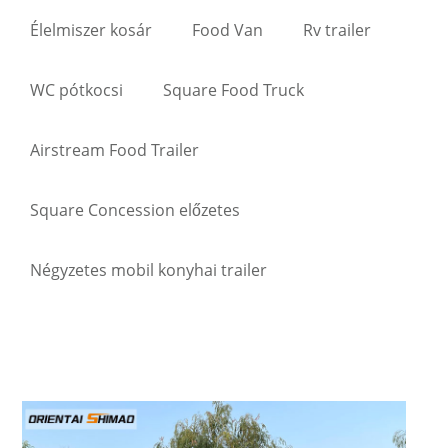
Élelmiszer kosár
Food Van
Rv trailer
WC pótkocsi
Square Food Truck
Airstream Food Trailer
Square Concession előzetes
Négyzetes mobil konyhai trailer