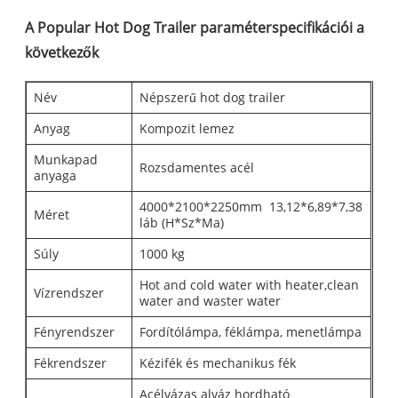
A Popular Hot Dog Trailer paraméterspecifikációi a
következők
Név
Népszerű hot dog trailer
Anyag
Kompozit lemez
Munkapad
Rozsdamentes acél
anyaga
4000*2100*2250mm 13,12*6,89*7,38
Méret
láb (H*Sz*Ma)
Súly
1000 kg
Hot and cold water with heater,clean
Vízrendszer
water and waster water
Fényrendszer
Fordítólámpa, féklámpa, menetlámpa
Fékrendszer
Kézifék és mechanikus fék
Acélvázas alváz hordható