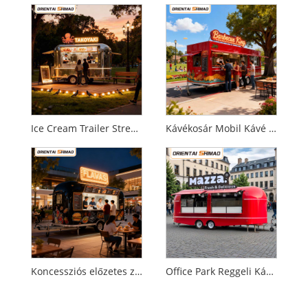
Ice Cream Trailer Street Food Mobile Catering Food Trailer Food Truck
Kávékosár Mobil Kávé utánfutó Zárt elektromos kocsi Étterem Vendéglátás Élelmiszer utánfutó Üzleti Élelmiszer teherautó
Koncessziós előzetes zenei fesztiválokhoz
Office Park Reggeli Kávé teherautó