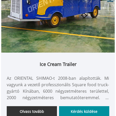
Ice Cream Trailer
Az ORIENTAL SHIMAO-t 2008-ban alapították. Mi
vagyunk a vezető professzionális Square food truck-
gyártó Kínában, 6000 négyzetméteres területtel,
2000 négyzetméteres bemutatóteremmel. A
gyártósor egyidejűleg 80 élelmiszerkocsi-készletet
képes megvalósítani! Nekünk van professzionális
Olvass tovább
Kérdés küldése