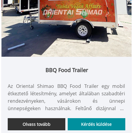
BBQ Food Trailer
Az Oriental Shimao BBQ Food Trailer egy mobil
étkeztető létesítmény, amelyet általában szabadtéri
rendezvényeken, vásárokon és ünnepi
ünnepségeken használnak. Feltűnő dizájnnal és
megjelenéssel rendelkezik, gyakran személyre
szabott külső dizájnnal és céges logóval.
Olvass tovább
Kérdés küldése
Egyszerűsége és rugalmassága miatt népszerű a