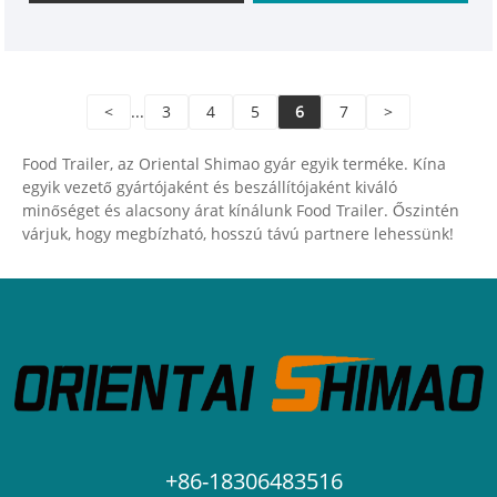
technikus csapat, aki különböző stílusú és méretű
aranyos fagylalt-trailert tervezhet OEM
szolgáltatással.
<
...
3
4
5
6
7
>
Food Trailer, az Oriental Shimao gyár egyik terméke. Kína
egyik vezető gyártójaként és beszállítójaként kiváló
minőséget és alacsony árat kínálunk Food Trailer. Őszintén
várjuk, hogy megbízható, hosszú távú partnere lehessünk!
+86-18306483516