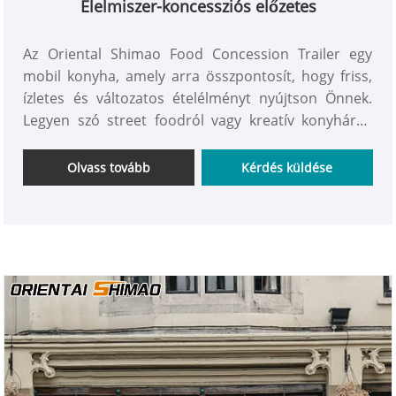
Élelmiszer-koncessziós előzetes
Az Oriental Shimao Food Concession Trailer egy
mobil konyha, amely arra összpontosít, hogy friss,
ízletes és változatos ételélményt nyújtson Önnek.
Legyen szó street foodról vagy kreatív konyháról,
friss alapanyagokból válogatunk, hogy minden falat
a frissesség és az íz tökéletes kombinációja legyen!
Olvass tovább
Kérdés küldése
kapd meg most!