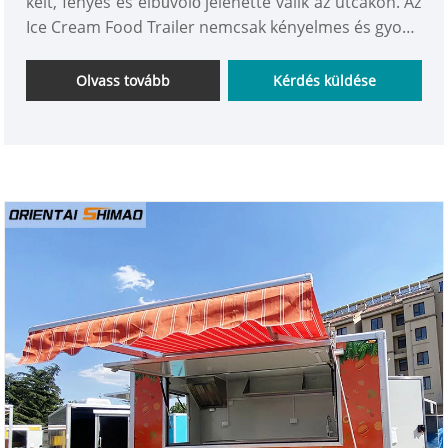
kelt, fényes és elbűvölő jelenetté válik az utcákon. Az
Ice Cream Food Trailer nemcsak kényelmes és gyors,
hanem gazdag utcai kultúra atmoszférájával is
áthatja őket, így kedveltté válik. gyerekeknek és
Olvass tovább
Kérdés küldése
fiataloknak egyaránt.jöjjön testreszabni saját
autóját!