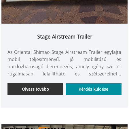
Stage Airstream Trailer
Az Oriental Shimao Stage Airstream Trailer egyfajta
mobil teljesítményű, jó mobilitású és
hordozhatóságú berendezés, amely igény szerint
rugalmasan felállítható és szétszerelhető.
Sokoldalúságát, biztonságos és szilárd
tulajdonságait széles körben szeretik az emberek,
Olvass tovább
Kérdés küldése
szívesen vásárolnak!