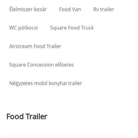
Élelmiszer kosár
Food Van
Rv trailer
WC pótkocsi
Square Food Truck
Airstream Food Trailer
Square Concession előzetes
Négyzetes mobil konyhai trailer
Food Trailer