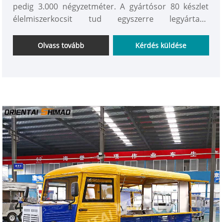
pedig 3.000 négyzetméter. A gyártósor 80 készlet
élelmiszerkocsit tud egyszerre legyártani!
Professzionális műszaki csapatunk van a különféle
stílusú és méretű italos élelmiszer-utánfutók
Olvass tovább
Kérdés küldése
tervezésére és az OEM-szolgáltatás biztosítására.
Őszintén üdvözöljük barátainkat a világ minden
tájáról, hogy látogassák meg cégünket, és
együttműködjenek velünk a hosszú távú kölcsönös
előnyök alapján.