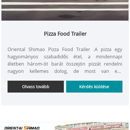
Pizza Food Trailer
Oriental Shimao Pizza Food Trailer .A pizza egy
hagyományos szabadidős étel, a mindennapi
életben három-öt barát összejön pizzát rendelni
nagyon kellemes dolog, de most van egy
kényelmesebb új üzleti modell - pizzaautó, hogy
kényelmesebb és a népszerű utcák divatos trendje!
Olvass tovább
Kérdés küldése
kapd meg most!